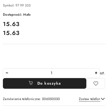
Symbol:
97 99 333
Dostępność:
Mało
cena:
15.63
15.63
Cena:
Ilość
szt.
Do koszyka
Zamówienie telefoniczne: 506050030
Zostaw telefon