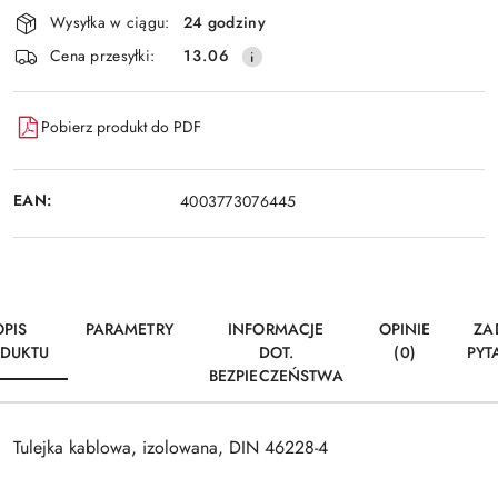
Dostępność
Wysyłka w ciągu:
24 godziny
i
Wyślij
Cena przesyłki:
13.06
dostawa
Pobierz produkt do PDF
EAN:
4003773076445
OPIS
PARAMETRY
INFORMACJE
OPINIE
ZA
DUKTU
DOT.
(0)
PYT
BEZPIECZEŃSTWA
Tulejka kablowa, izolowana, DIN 46228-4