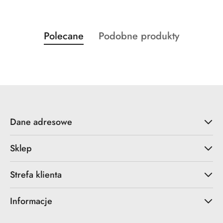
Produkty
Produkty
Polecane
Podobne produkty
Pomiń karuzelę produktów
o
o
statusie:
statusie:
Dane adresowe
Sklep
Strefa klienta
Informacje