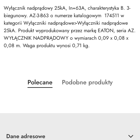
Wyłącznik nadprądowy 25kA, In=63A, charakterystyka B. 3-
biegunowy. AZ-3-B63 o numerze katalogowym 174511 w
kategorii Wyłączniki nadprądowe>Wyłączniki nadprądowe
25kA. Produkt wyprodukowany przez markę EATON, seria AZ.
WYŁĄCZNIK NADPRĄDOWY o wymiarach 0,09 x 0,08 x
0,08 m. Waga produktu wynosi 0,71 kg.
Produkty
Produkty
Polecane
Podobne produkty
Pomiń karuzelę produktów
o
o
statusie:
statusie:
Dane adresowe