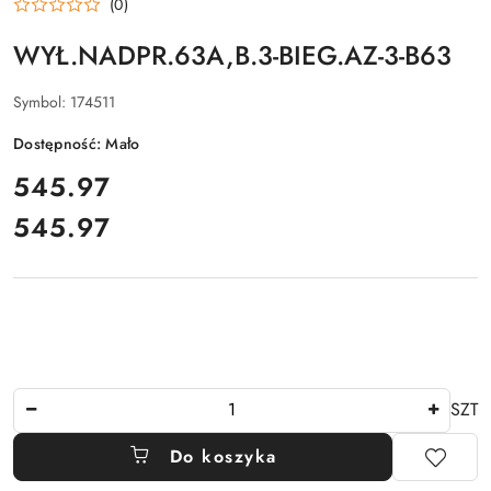
(0)
WYŁ.NADPR.63A,B.3-BIEG.AZ-3-B63
Symbol:
174511
Dostępność:
Mało
cena:
545.97
545.97
Cena:
Ilość
SZT
Do koszyka