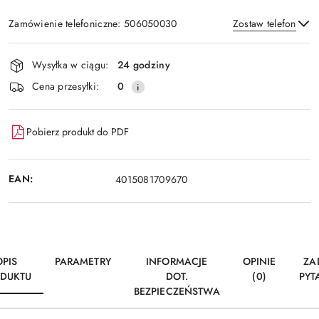
Zamówienie telefoniczne: 506050030
Zostaw telefon
Dostępność
Wysyłka w ciągu:
24 godziny
i
Wyślij
Cena przesyłki:
0
dostawa
Pobierz produkt do PDF
EAN:
4015081709670
OPIS
PARAMETRY
INFORMACJE
OPINIE
ZA
DUKTU
DOT.
(0)
PYT
BEZPIECZEŃSTWA