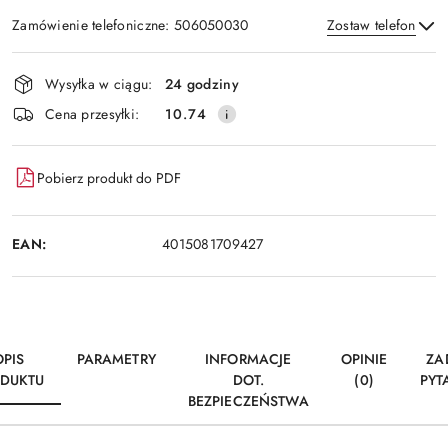
Zamówienie telefoniczne: 506050030
Zostaw telefon
Dostępność
Wysyłka w ciągu:
24 godziny
i
Wyślij
Cena przesyłki:
10.74
dostawa
Pobierz produkt do PDF
EAN:
4015081709427
OPIS
PARAMETRY
INFORMACJE
OPINIE
ZA
DUKTU
DOT.
(0)
PYT
BEZPIECZEŃSTWA