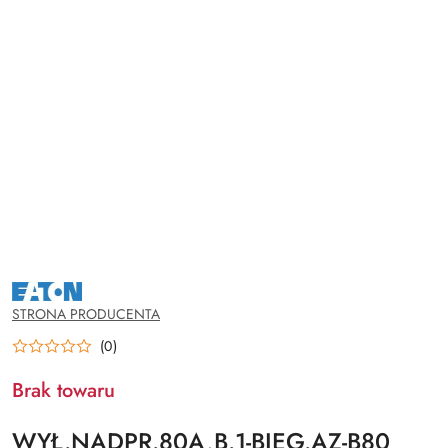
NAZWA
PRODUCENTA:
EATON
STRONA PRODUCENTA
(0)
Brak towaru
WYŁ.NADPR.80A,B.1-BIEG.AZ-B80