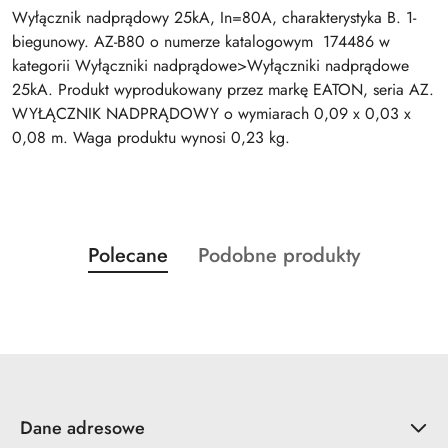
Wyłącznik nadprądowy 25kA, In=80A, charakterystyka B. 1-
biegunowy. AZ-B80 o numerze katalogowym 174486 w
kategorii Wyłączniki nadprądowe>Wyłączniki nadprądowe
25kA. Produkt wyprodukowany przez markę EATON, seria AZ.
WYŁĄCZNIK NADPRĄDOWY o wymiarach 0,09 x 0,03 x
0,08 m. Waga produktu wynosi 0,23 kg.
Produkty
Produkty
Polecane
Podobne produkty
Pomiń karuzelę produktów
o
o
statusie:
statusie:
Dane adresowe