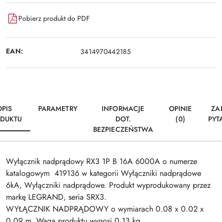
Pobierz produkt do PDF
EAN:
3414970442185
OPIS
PARAMETRY
INFORMACJE
OPINIE
ZA
DUKTU
DOT.
(0)
PYT
BEZPIECZEŃSTWA
Wyłącznik nadprądowy RX3 1P B 16A 6000A o numerze
katalogowym 419136 w kategorii Wyłączniki nadprądowe
6kA, Wyłączniki nadprądowe. Produkt wyprodukowany przez
markę LEGRAND, seria SRX3.
WYŁĄCZNIK NADPRĄDOWY o wymiarach 0.08 x 0.02 x
0.09 m. Waga produktu wynosi 0.13 kg.