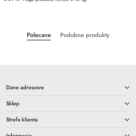
Produkty
Produkty
Polecane
Podobne produkty
Pomiń karuzelę produktów
o
o
statusie:
statusie:
Dane adresowe
Sklep
Strefa klienta
Informacje