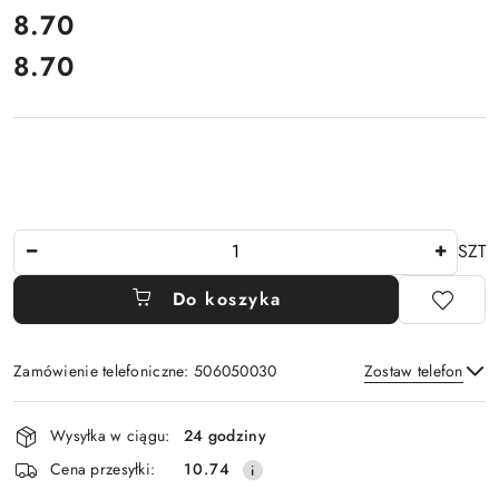
cena:
8.70
8.70
Cena:
Ilość
SZT
Do koszyka
Zamówienie telefoniczne: 506050030
Zostaw telefon
Dostępność
Wysyłka w ciągu:
24 godziny
i
Wyślij
Cena przesyłki:
10.74
dostawa