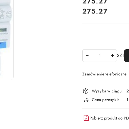
cena:
275.27
275.27
Cena:
Ilość
SZT
Zamówienie telefoniczne
Dostępność
Wysyłka w ciągu:
2
i
Cena przesyłki:
1
dostawa
Pobierz produkt do P