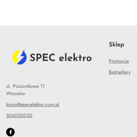
Sklep
Promocje
Bestsellery
ul. Poziomkowa 11
Wrzosów
biuro@specelektro.com.pl
506050030