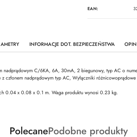
EAN:
3
RAMETRY
INFORMACJE DOT. BEZPIECZEŃSTWA
OPINI
nem nadprądowym C/6KA, 6A, 30mA, 2 biegunowy, typ AC o nu
we z członem nadprądowym typ AC, Wyłączniki różnicowoprądow
.04 x 0.08 x 0.1 m. Waga produktu wynosi 0.23 kg.
Produkty
Produkty
Polecane
Podobne produkty