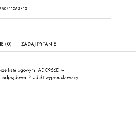
250611063810
E (0)
ZADAJ PYTANIE
merze katalogowym ADC956D w
e nadprądowe. Produkt wyprodukowany