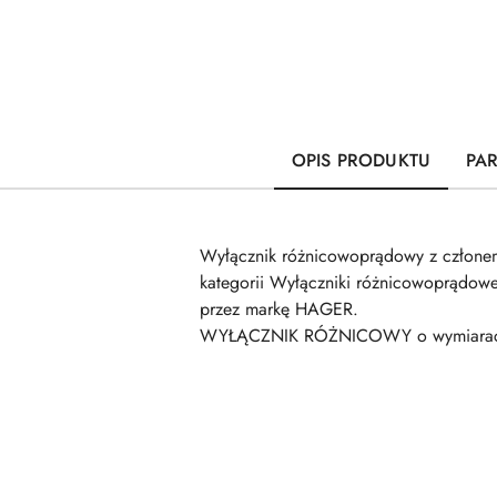
OPIS PRODUKTU
PA
Wyłącznik różnicowoprądowy z czło
kategorii Wyłączniki różnicowoprądo
przez markę HAGER.
WYŁĄCZNIK RÓŻNICOWY o wymiarach 0
Pomiń karuzelę produktów