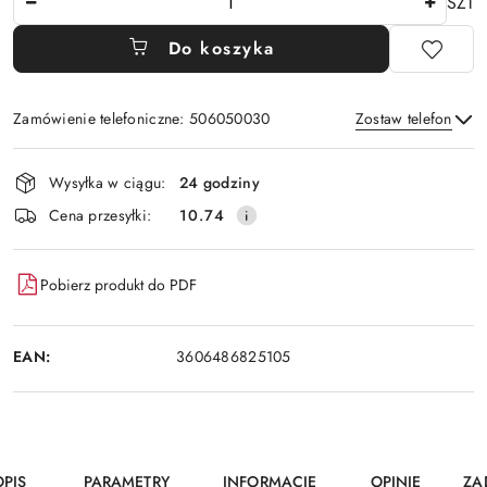
SZT
Do koszyka
Zamówienie telefoniczne: 506050030
Zostaw telefon
Dostępność
Wysyłka w ciągu:
24 godziny
i
Wyślij
Cena przesyłki:
10.74
dostawa
Pobierz produkt do PDF
EAN:
3606486825105
OPIS
PARAMETRY
INFORMACJE
OPINIE
ZA