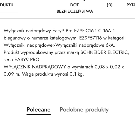
DUKTU
DOT.
(0)
PYT
BEZPIECZEŃSTWA
Wyłącznik nadprądowy Easy9 Pro EZ9F-C16-1 C 16A 1-
biegunowy o numerze katalogowym EZ9F57116 w kategorii
Wyłączniki nadprądowe>Wyłączniki nadprądowe 6kA.
Produkt wyprodukowany przez markę SCHNEIDER ELECTRIC,
seria EASY9 PRO.
WYŁĄCZNIK NADPRĄDOWY o wymiarach 0,08 x 0,02 x
0,09 m. Waga produktu wynosi 0,1 kg.
Produkty
Produkty
Polecane
Podobne produkty
Pomiń karuzelę produktów
o
o
statusie:
statusie: