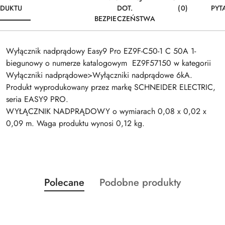
DUKTU
DOT.
(0)
PYT
BEZPIECZEŃSTWA
Wyłącznik nadprądowy Easy9 Pro EZ9F-C50-1 C 50A 1-
biegunowy o numerze katalogowym EZ9F57150 w kategorii
Wyłączniki nadprądowe>Wyłączniki nadprądowe 6kA.
Produkt wyprodukowany przez markę SCHNEIDER ELECTRIC,
seria EASY9 PRO.
WYŁĄCZNIK NADPRĄDOWY o wymiarach 0,08 x 0,02 x
0,09 m. Waga produktu wynosi 0,12 kg.
Produkty
Produkty
Polecane
Podobne produkty
Pomiń karuzelę produktów
o
o
statusie:
statusie: