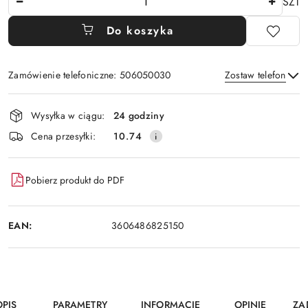
SZT
Do koszyka
Zamówienie telefoniczne: 506050030
Zostaw telefon
Dostępność
Wysyłka w ciągu:
24 godziny
i
Wyślij
Cena przesyłki:
10.74
dostawa
Pobierz produkt do PDF
EAN:
3606486825150
OPIS
PARAMETRY
INFORMACJE
OPINIE
ZA