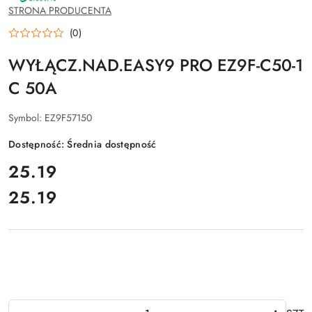
SCHNEIDER
STRONA PRODUCENTA
ELECTRIC
(0)
WYŁĄCZ.NAD.EASY9 PRO EZ9F-C50-1
C 50A
Symbol:
EZ9F57150
Dostępność:
Średnia dostępność
cena:
25.19
25.19
Cena:
Ilość