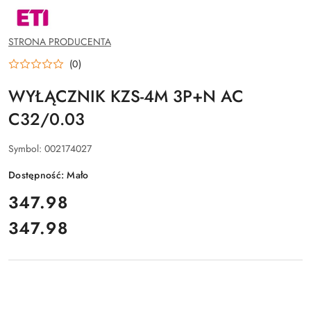
NAZWA
PRODUCENTA:
ETI
POLAM
STRONA PRODUCENTA
SP.Z
O.O.
(0)
WYŁĄCZNIK KZS-4M 3P+N AC
C32/0.03
Symbol:
002174027
Dostępność:
Mało
cena:
347.98
347.98
Cena: