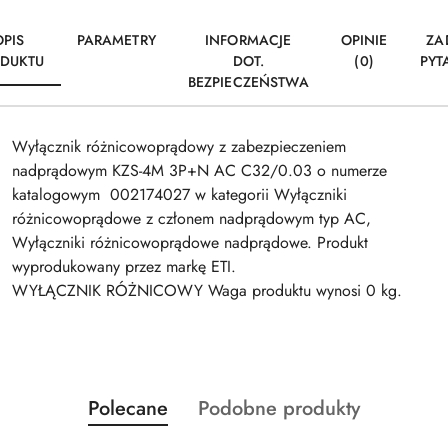
OPIS
PARAMETRY
INFORMACJE
OPINIE
ZA
DUKTU
DOT.
(0)
PYT
BEZPIECZEŃSTWA
Wyłącznik różnicowoprądowy z zabezpieczeniem
nadprądowym KZS-4M 3P+N AC C32/0.03 o numerze
katalogowym 002174027 w kategorii Wyłączniki
różnicowoprądowe z członem nadprądowym typ AC,
Wyłączniki różnicowoprądowe nadprądowe. Produkt
wyprodukowany przez markę ETI.
WYŁĄCZNIK RÓŻNICOWY Waga produktu wynosi 0 kg.
Produkty
Produkty
Polecane
Podobne produkty
Pomiń karuzelę produktów
o
o