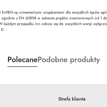
Ex9BN są uniwersalnymi urządzeniami dla wszystkich typów aplik
 zgodnie z EN 60898 w zakresie prądów znamionowych od 1 d
W każdym przypadku Icn odnosi się do wszystkich wersji wyłącz
 D.
Produkty
Produkty
Polecane
Podobne produkty
o
o
statusie:
statusie:
Strefa klienta