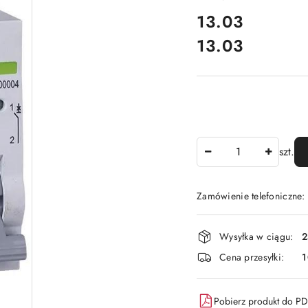
cena:
13.03
13.03
Cena:
Ilość
szt.
Zamówienie telefoniczne
Dostępność
Wysyłka w ciągu:
2
i
Cena przesyłki:
1
dostawa
Pobierz produkt do P