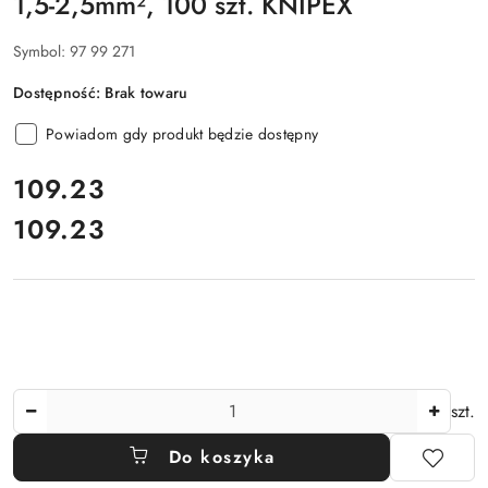
1,5-2,5mm², 100 szt. KNIPEX
Symbol:
97 99 271
Dostępność:
Brak towaru
Powiadom gdy produkt będzie dostępny
cena:
109.23
109.23
Cena:
Ilość
szt.
Do koszyka