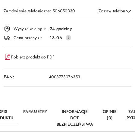
Zamówienie telefoniczne: 506050030
Zostaw telefon
Dostępność
Wysyłka w ciągu:
24 godziny
i
Wyślij
Cena przesyłki:
13.06
dostawa
Pobierz produkt do PDF
EAN:
4003773076353
OPIS
PARAMETRY
INFORMACJE
OPINIE
ZA
DUKTU
DOT.
(0)
PYT
BEZPIECZEŃSTWA