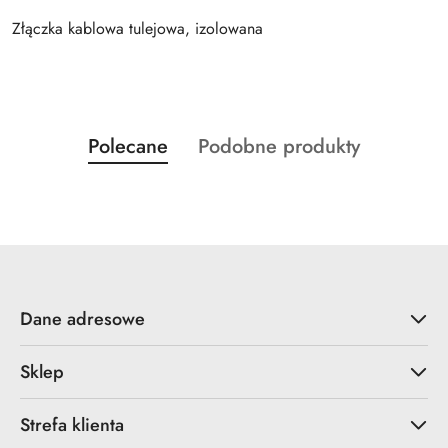
Złączka kablowa tulejowa, izolowana
Produkty
Produkty
Polecane
Podobne produkty
Pomiń karuzelę produktów
o
o
statusie:
statusie:
Dane adresowe
Sklep
Strefa klienta