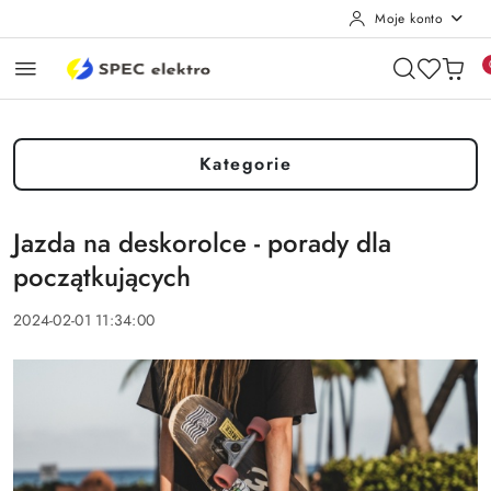
Moje konto
Przejdź do treści głównej
Przejdź do wyszukiwarki
Przejdź do moje konto
Przejdź do menu głównego
Przejdź do stopki
Kategorie
Jazda na deskorolce - porady dla
początkujących
2024-02-01 11:34:00