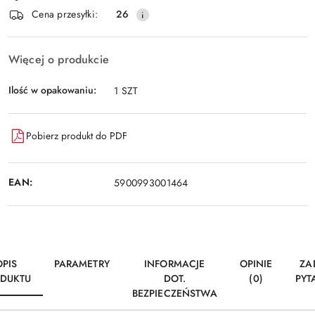
Wyślij
Cena przesyłki:
26
dostawa
Więcej o produkcie
Ilość w opakowaniu:
1 SZT
Pobierz produkt do PDF
EAN:
5900993001464
OPIS
PARAMETRY
INFORMACJE
OPINIE
ZA
DUKTU
DOT.
(0)
PYT
BEZPIECZEŃSTWA