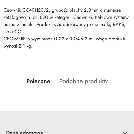
Ceownik CC40H20/2, grubość blachy 2,0mm o numerze
katalogowym 611820 w kategorii Ceowniki, Kablowe systemy
nośne z metalu. Produkt wyprodukowany przez markę BAKS,
seria CC.
CEOWNIK o wymiarach 0.02 x 0.04 x 2 m. Waga produktu
wynosi 2.1 kg.
Produkty
Produkty
Polecane
Podobne produkty
Pomiń karuzelę produktów
o
o
statusie:
statusie:
Dane adresowe