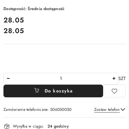
Dostępność:
Średnia dostępność
cena:
28.05
28.05
Cena:
Ilość
SZT
Do koszyka
Zamówienie telefoniczne: 506050030
Zostaw telefon
Dostępność
Wysyłka w ciągu:
24 godziny
i