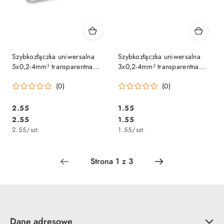
Szybkozłączka uniwersalna
Szybkozłączka uniwersalna
5x0,2-4mm² transparentna
3x0,2-4mm² transparentna
221-415
221-413
(0)
(0)
2.55
1.55
Cena:
Cena:
Cena:
Cena:
2.55
1.55
2.55
/
szt.
1.55
/
szt.
Dane adresowe