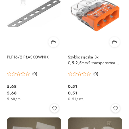
PLP16/2 PŁASKOWNIK
Szybkozłączka 3x
0,5‑2,5mm2 transparentna
2273‑203
(0)
(0)
5.68
0.51
Cena:
Cena:
Cena:
Cena:
5.68
0.51
5.68
/
m
0.51
/
szt.