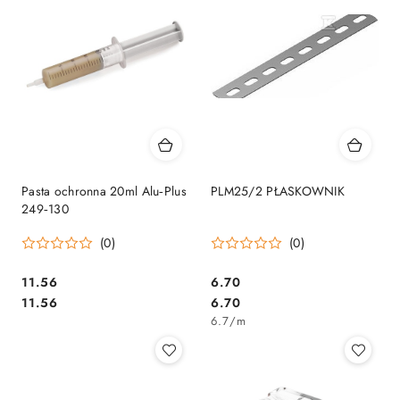
Pasta ochronna 20ml Alu‑Plus
PLM25/2 PŁASKOWNIK
249‑130
(0)
(0)
11.56
6.70
Cena:
Cena:
Cena:
Cena:
11.56
6.70
6.7
/
m