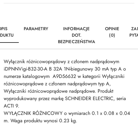
OPIS
PARAMETRY
INFORMACJE
OPINIE
ZA
DUKTU
DOT.
(0)
PYT
BEZPIECZEŃSTWA
Wyłącznik różnicowoprądowy z członem nadprądowym
iDPNNVigi-B32-30-A B 32A 1N-biegunowy 30 mA typ A o
numerze katalogowym A9D56632 w kategorii Wyłączniki
różnicowoprądowe z członem nadprądowym typ A,
Wyłączniki różnicowoprądowe nadprądowe. Produkt
wyprodukowany przez markę SCHNEIDER ELECTRIC, seria
ACTI 9.
WYŁĄCZNIK RÓŻNICOWY o wymiarach 0.1 x 0.08 x 0.04
m. Waga produktu wynosi 0.23 kg.