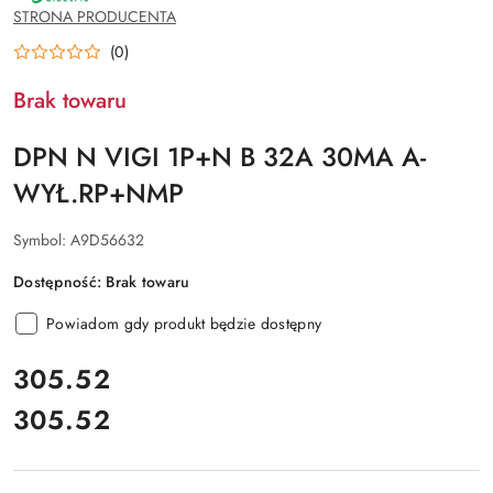
SCHNEIDER
STRONA PRODUCENTA
ELECTRIC
(0)
Brak towaru
DPN N VIGI 1P+N B 32A 30MA A-
WYŁ.RP+NMP
Symbol:
A9D56632
Dostępność:
Brak towaru
Powiadom gdy produkt będzie dostępny
cena:
305.52
305.52
Cena: