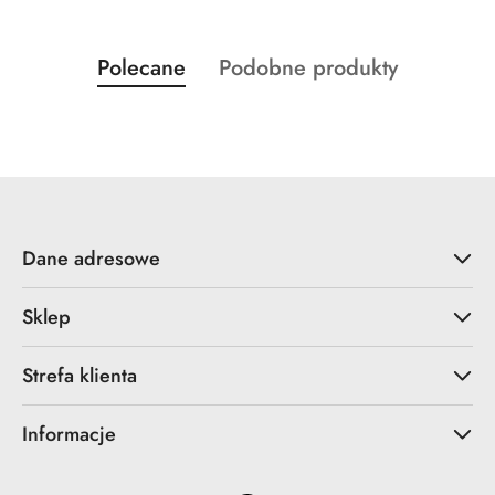
Produkty
Produkty
Polecane
Podobne produkty
Pomiń karuzelę produktów
o
o
statusie:
statusie:
Dane adresowe
Sklep
Strefa klienta
Informacje