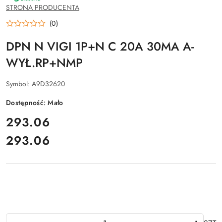
SCHNEIDER
STRONA PRODUCENTA
ELECTRIC
(0)
DPN N VIGI 1P+N C 20A 30MA A-
WYŁ.RP+NMP
Symbol:
A9D32620
Dostępność:
Mało
cena:
293.06
293.06
Cena:
Ilość