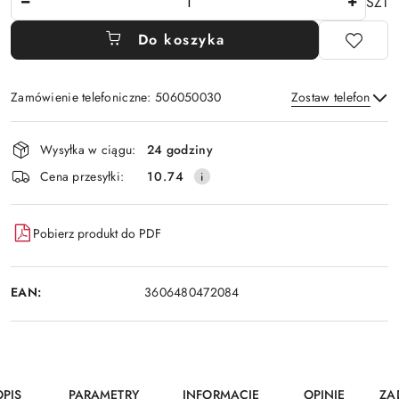
SZT
Do koszyka
Zamówienie telefoniczne: 506050030
Zostaw telefon
Dostępność
Wysyłka w ciągu:
24 godziny
i
Wyślij
Cena przesyłki:
10.74
dostawa
Pobierz produkt do PDF
EAN:
3606480472084
OPIS
PARAMETRY
INFORMACJE
OPINIE
ZA