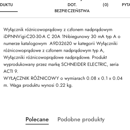
DUKTU
DOT.
(0)
PYT
BEZPIECZEŃSTWA
Wyłącznik różnicowoprądowy z członem nadprądowym
iDPNNVigi-C20-30-A C 20A 1N-biegunowy 30 mA typ A o
numerze katalogowym A9D32620 w kategorii Wyłączniki
różnicowoprądowe z członem nadprądowym typ A,
Wyłączniki różnicowoprądowe nadprądowe. Produkt
wyprodukowany przez markę SCHNEIDER ELECTRIC, seria
ACTI 9.
WYŁĄCZNIK RÓŻNICOWY o wymiarach 0.08 x 0.1 x 0.04
m. Waga produktu wynosi 0.22 kg.
Produkty
Produkty
Polecane
Podobne produkty
Pomiń karuzelę produktów
o
o