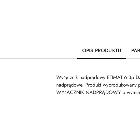
OPIS PRODUKTU
PA
Wyłącznik nadprądowy ETIMAT 6 3p D5
nadprądowe. Produkt wyprodukowany pr
WYŁĄCZNIK NADPRĄDOWY o wymiarach 
Pomiń karuzelę produktów