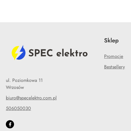
Sklep
Promocje
Bestsellery
ul. Poziomkowa 11
Wrzosów
biuro@specelektro.com.pl
506050030