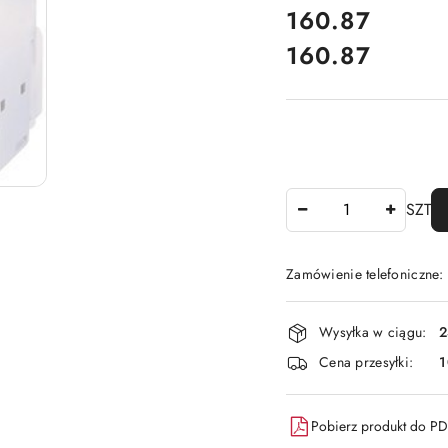
cena:
160.87
160.87
Cena:
Ilość
SZT
Zamówienie telefoniczne
Dostępność
Wysyłka w ciągu:
2
i
Cena przesyłki:
1
dostawa
Pobierz produkt do P