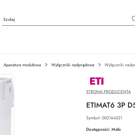
Aparatura modułowa
Wyłączniki nadprądowe
Wyłączniki nad
NAZWA
PRODUCENTA:
ETI
POLAM
STRONA PRODUCENTA
SP.Z
O.O.
ETIMAT6 3P 
Symbol:
002164521
Dostępność:
Mało