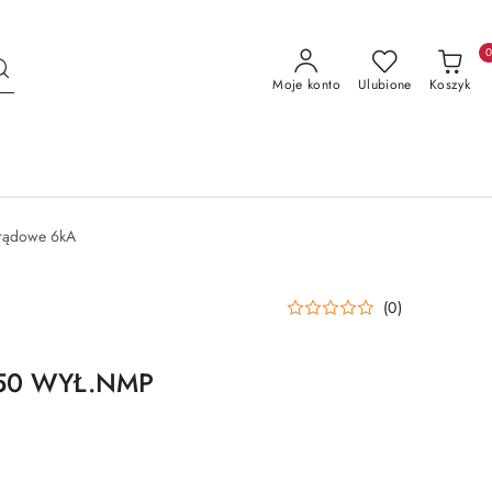
Moje konto
Ulubione
Koszyk
prądowe 6kA
(0)
D50 WYŁ.NMP