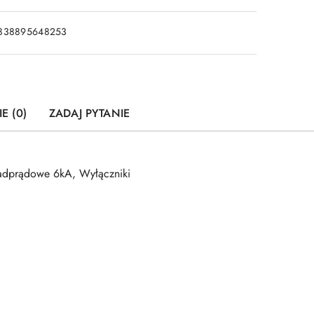
838895648253
E (0)
ZADAJ PYTANIE
adprądowe 6kA, Wyłączniki