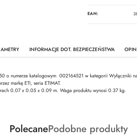
EAN:
3
RAMETRY
INFORMACJE DOT. BEZPIECZEŃSTWA
OPINI
0 o numerze katalogowym 002164521 w kategorii Wyłączniki n
zez markę ETI, seria ETIMAT.
0.07 x 0.05 x 0.09 m. Waga produktu wynosi 0.37 kg.
Produkty
Produkty
Polecane
Podobne produkty