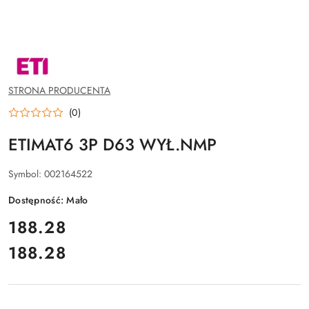
NAZWA
PRODUCENTA:
ETI
POLAM
STRONA PRODUCENTA
SP.Z
O.O.
(0)
ETIMAT6 3P D63 WYŁ.NMP
Symbol:
002164522
Dostępność:
Mało
cena:
188.28
188.28
Cena: