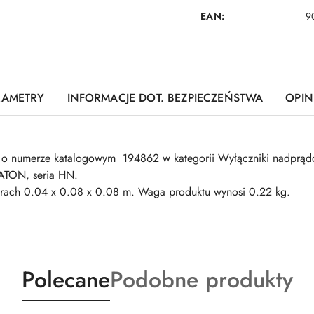
EAN:
9
RAMETRY
INFORMACJE DOT. BEZPIECZEŃSTWA
OPINI
 numerze katalogowym 194862 w kategorii Wyłączniki nadprąd
ATON, seria HN.
0.04 x 0.08 x 0.08 m. Waga produktu wynosi 0.22 kg.
Produkty
Produkty
Polecane
Podobne produkty
o
o