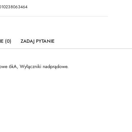
010238063464
E (0)
ZADAJ PYTANIE
owe 6kA, Wyłączniki nadprądowe.