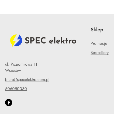
Sklep
Promocje
Bestsellery
ul. Poziomkowa 11
Wrzosów
biuro@specelektro.com.pl
506050030