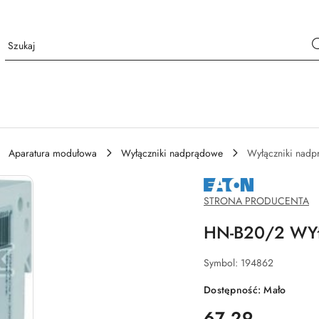
Aparatura modułowa
Wyłączniki nadprądowe
Wyłączniki nad
NAZWA
PRODUCENTA:
EATON
STRONA PRODUCENTA
HN-B20/2 W
Symbol:
194862
Dostępność:
Mało
cena:
67.29