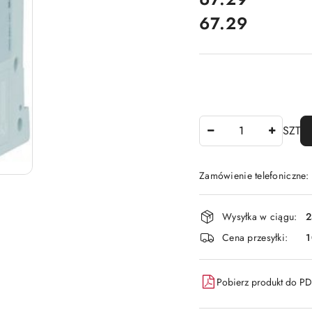
67.29
Cena:
Ilość
SZT
Zamówienie telefoniczne
Dostępność
Wysyłka w ciągu:
2
i
Cena przesyłki:
1
dostawa
Pobierz produkt do P