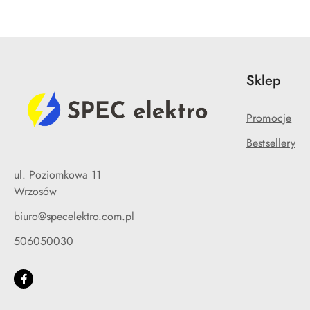
Sklep
Promocje
Bestsellery
ul. Poziomkowa 11
Wrzosów
biuro@specelektro.com.pl
506050030