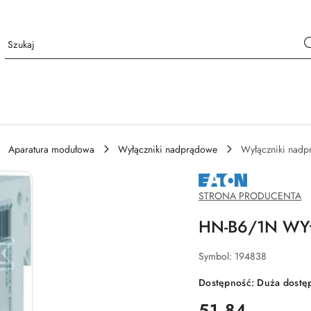
Aparatura modułowa
Wyłączniki nadprądowe
Wyłączniki nad
NAZWA
PRODUCENTA:
EATON
STRONA PRODUCENTA
HN-B6/1N W
Symbol:
194838
Dostępność:
Duża dostę
cena:
51.84