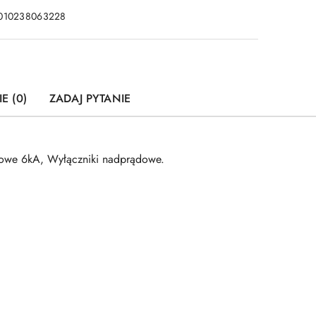
010238063228
E (0)
ZADAJ PYTANIE
owe 6kA, Wyłączniki nadprądowe.