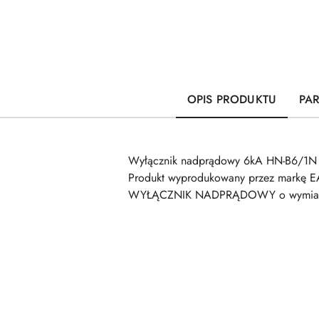
OPIS PRODUKTU
PA
Wyłącznik nadprądowy 6kA HN-B6/1N o
Produkt wyprodukowany przez markę E
WYŁĄCZNIK NADPRĄDOWY o wymiarach 
Pomiń karuzelę produktów