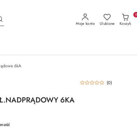
Moje konto
Ulubione
Koszyk
prądowe 6kA
(0)
YŁ.NADPRĄDOWY 6KA
pność