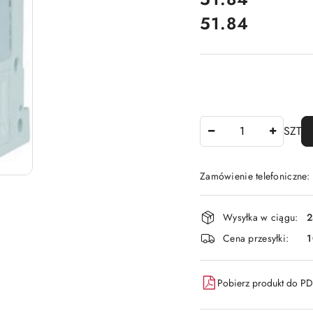
51.84
Cena:
Ilość
SZT
Zamówienie telefoniczne
Dostępność
Wysyłka w ciągu:
2
i
Cena przesyłki:
1
dostawa
Pobierz produkt do P