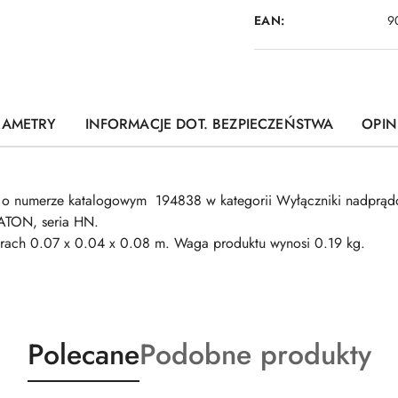
EAN:
9
RAMETRY
INFORMACJE DOT. BEZPIECZEŃSTWA
OPINI
 numerze katalogowym 194838 w kategorii Wyłączniki nadprąd
ATON, seria HN.
0.07 x 0.04 x 0.08 m. Waga produktu wynosi 0.19 kg.
Produkty
Produkty
Polecane
Podobne produkty
o
o