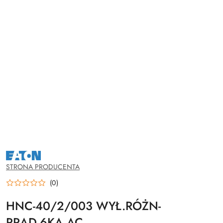
NAZWA
PRODUCENTA:
EATON
STRONA PRODUCENTA
(0)
HNC-40/2/003 WYŁ.RÓŻN-
PRĄD.6KA AC