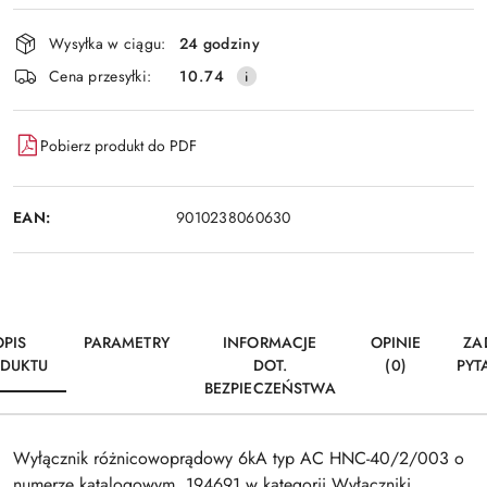
Dostępność
Wysyłka w ciągu:
24 godziny
i
Wyślij
Cena przesyłki:
10.74
dostawa
Pobierz produkt do PDF
EAN:
9010238060630
OPIS
PARAMETRY
INFORMACJE
OPINIE
ZA
DUKTU
DOT.
(0)
PYT
BEZPIECZEŃSTWA
Wyłącznik różnicowoprądowy 6kA typ AC HNC-40/2/003 o
numerze katalogowym 194691 w kategorii Wyłączniki