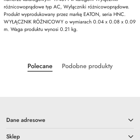
różnicowoprądowe typ AC, Wyłączniki różnicowoprądowe.
Produkt wyprodukowany przez markę EATON, seria HNC.
WYŁĄCZNIK RÓŻNICOWY o wymiarach 0.04 x 0.08 x 0.09
m. Waga produktu wynosi 0.21 kg.
Produkty
Produkty
Polecane
Podobne produkty
Pomiń karuzelę produktów
o
o
statusie:
statusie:
Dane adresowe
Sklep