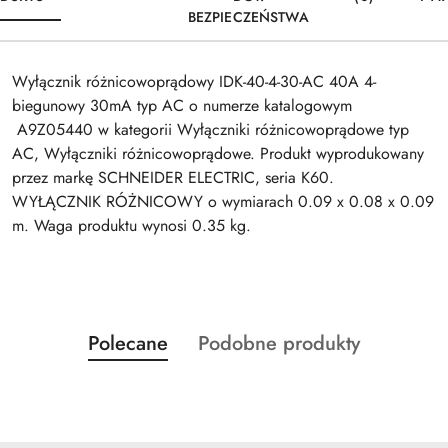
BEZPIECZEŃSTWA
Wyłącznik różnicowoprądowy IDK-40-4-30-AC 40A 4-
biegunowy 30mA typ AC o numerze katalogowym
A9Z05440 w kategorii Wyłączniki różnicowoprądowe typ
AC, Wyłączniki różnicowoprądowe. Produkt wyprodukowany
przez markę SCHNEIDER ELECTRIC, seria K60.
WYŁĄCZNIK RÓŻNICOWY o wymiarach 0.09 x 0.08 x 0.09
m. Waga produktu wynosi 0.35 kg.
Produkty
Produkty
Polecane
Podobne produkty
Pomiń karuzelę produktów
o
o
statusie:
statusie: