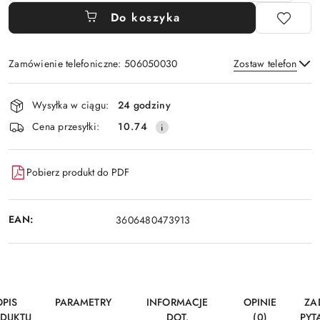
Do koszyka
Zamówienie telefoniczne: 506050030
Zostaw telefon
Dostępność
Wysyłka w ciągu:
24 godziny
i
Wyślij
Cena przesyłki:
10.74
dostawa
Pobierz produkt do PDF
EAN:
3606480473913
OPIS
PARAMETRY
INFORMACJE
OPINIE
ZA
DUKTU
DOT.
(0)
PYT