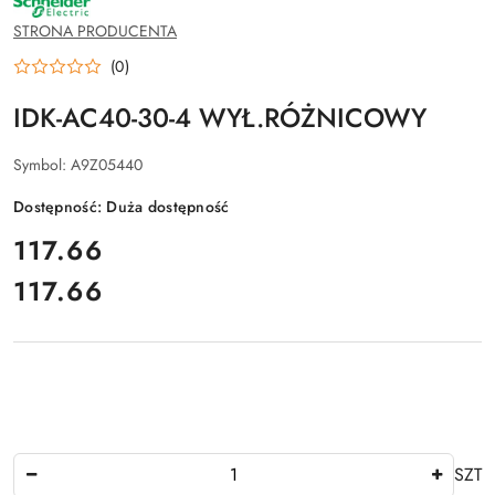
PRODUCENTA:
SCHNEIDER
STRONA PRODUCENTA
ELECTRIC
(0)
IDK-AC40-30-4 WYŁ.RÓŻNICOWY
Symbol:
A9Z05440
Dostępność:
Duża dostępność
cena:
117.66
117.66
Cena:
Ilość
SZT