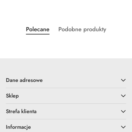
Produkty
Produkty
Polecane
Podobne produkty
Pomiń karuzelę produktów
o
o
statusie:
statusie:
Dane adresowe
Sklep
Strefa klienta
Informacje