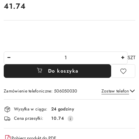
41.74
Cena:
Ilość
SZT
Do koszyka
Zamówienie telefoniczne: 506050030
Zostaw telefon
Dostępność
Wysyłka w ciągu:
24 godziny
i
Wyślij
Cena przesyłki:
10.74
dostawa
Pobierz produkt do PDF