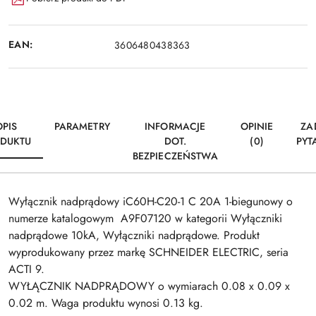
EAN:
3606480438363
OPIS
PARAMETRY
INFORMACJE
OPINIE
ZA
DUKTU
DOT.
(0)
PYT
BEZPIECZEŃSTWA
Wyłącznik nadprądowy iC60H-C20-1 C 20A 1-biegunowy o
numerze katalogowym A9F07120 w kategorii Wyłączniki
nadprądowe 10kA, Wyłączniki nadprądowe. Produkt
wyprodukowany przez markę SCHNEIDER ELECTRIC, seria
ACTI 9.
WYŁĄCZNIK NADPRĄDOWY o wymiarach 0.08 x 0.09 x
0.02 m. Waga produktu wynosi 0.13 kg.