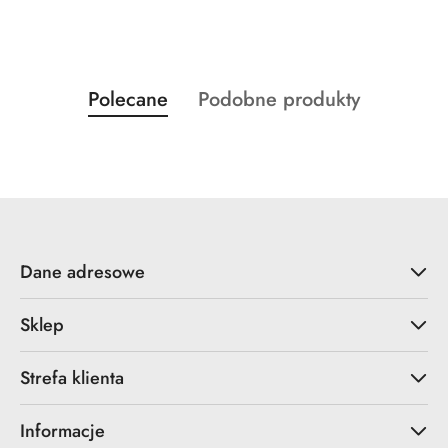
Produkty
Produkty
Polecane
Podobne produkty
Pomiń karuzelę produktów
o
o
statusie:
statusie:
Dane adresowe
Sklep
Strefa klienta
Informacje