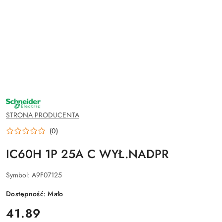
NAZWA
PRODUCENTA:
SCHNEIDER
STRONA PRODUCENTA
ELECTRIC
(0)
IC60H 1P 25A C WYŁ.NADPR
Symbol:
A9F07125
Dostępność:
Mało
cena:
41.89