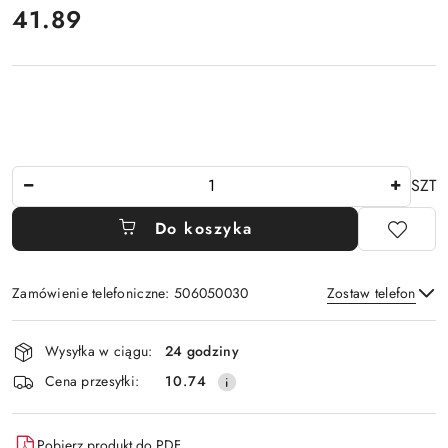
41.89
Cena:
Ilość
SZT
Do koszyka
Zamówienie telefoniczne: 506050030
Zostaw telefon
Dostępność
Wysyłka w ciągu:
24 godziny
i
Wyślij
Cena przesyłki:
10.74
dostawa
Pobierz produkt do PDF