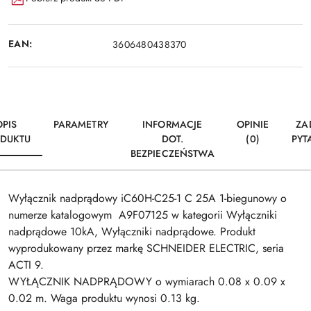
EAN:
3606480438370
OPIS
PARAMETRY
INFORMACJE
OPINIE
ZA
DUKTU
DOT.
(0)
PYT
BEZPIECZEŃSTWA
Wyłącznik nadprądowy iC60H-C25-1 C 25A 1-biegunowy o
numerze katalogowym A9F07125 w kategorii Wyłączniki
nadprądowe 10kA, Wyłączniki nadprądowe. Produkt
wyprodukowany przez markę SCHNEIDER ELECTRIC, seria
ACTI 9.
WYŁĄCZNIK NADPRĄDOWY o wymiarach 0.08 x 0.09 x
0.02 m. Waga produktu wynosi 0.13 kg.