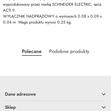
wyprodukowany przez markę SCHNEIDER ELECTRIC, seria
ACTI 9.
WYŁĄCZNIK NADPRĄDOWY o wymiarach 0.08 x 0.09 x
0.04 m. Waga produktu wynosi 0.25 kg.
Produkty
Produkty
Polecane
Podobne produkty
Pomiń karuzelę produktów
o
o
statusie:
statusie:
Dane adresowe
Sklep