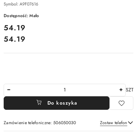
Symbol:
A9F07616
Dostępność:
Mało
cena:
54.19
54.19
Cena:
Ilość
SZT
Do koszyka
Zamówienie telefoniczne: 506050030
Zostaw telefon
Dostępność