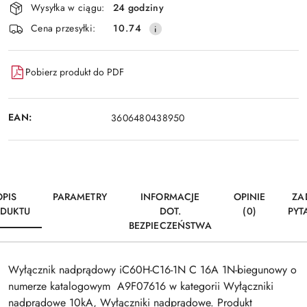
Wysyłka w ciągu:
24 godziny
i
Wyślij
Cena przesyłki:
10.74
dostawa
Pobierz produkt do PDF
EAN:
3606480438950
OPIS
PARAMETRY
INFORMACJE
OPINIE
ZA
DUKTU
DOT.
(0)
PYT
BEZPIECZEŃSTWA
Wyłącznik nadprądowy iC60H-C16-1N C 16A 1N-biegunowy o
numerze katalogowym A9F07616 w kategorii Wyłączniki
nadprądowe 10kA, Wyłączniki nadprądowe. Produkt