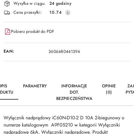
Wysyłka w ciągu:
24 godziny
i
Wyślij
Cena przesyłki:
10.74
dostawa
Pobierz produkt do PDF
EAN:
3606480441394
OPIS
PARAMETRY
INFORMACJE
OPINIE
ZA
DUKTU
DOT.
(0)
PYT
BEZPIECZEŃSTWA
Wyłącznik nadprądowy iC60N-D10-2 D 10A 2-biegunowy o
numerze katalogowym A9F05210 w kategorii Wyłączniki
nadprądowe 6kA, Wyłączniki nadprądowe. Produkt