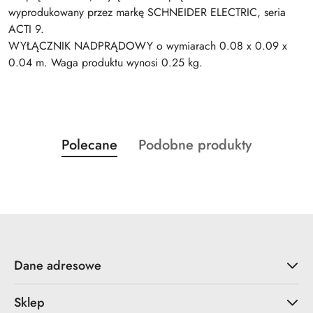
wyprodukowany przez markę SCHNEIDER ELECTRIC, seria
ACTI 9.
WYŁĄCZNIK NADPRĄDOWY o wymiarach 0.08 x 0.09 x
0.04 m. Waga produktu wynosi 0.25 kg.
Produkty
Produkty
Polecane
Podobne produkty
Pomiń karuzelę produktów
o
o
statusie:
statusie:
Dane adresowe
Sklep