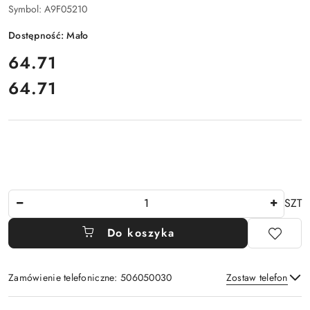
Symbol:
A9F05210
Dostępność:
Mało
cena:
64.71
64.71
Cena:
Ilość
SZT
Do koszyka
Zamówienie telefoniczne: 506050030
Zostaw telefon
Dostępność