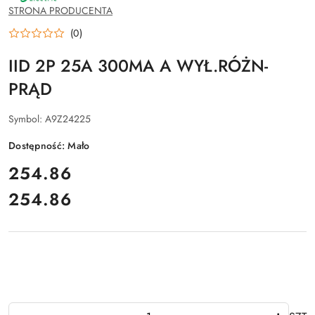
SCHNEIDER
STRONA PRODUCENTA
ELECTRIC
(0)
IID 2P 25A 300MA A WYŁ.RÓŻN-
PRĄD
Symbol:
A9Z24225
Dostępność:
Mało
cena:
254.86
254.86
Cena:
Ilość