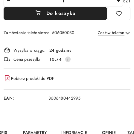
SZT
Do koszyka
Zamówienie telefoniczne: 506050030
Zostaw telefon
Dostępność
Wysyłka w ciągu:
24 godziny
i
Wyślij
Cena przesyłki:
10.74
dostawa
Pobierz produkt do PDF
EAN:
3606480442995
OPIS
PARAMETRY
INFORMACJE
OPINIE
ZA