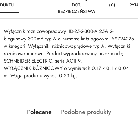
DUKTU
DOT.
(0)
PYT
BEZPIECZEŃSTWA
Wyłącznik różnicowoprądowy iID-25-2-300-A 25A 2-
biegunowy 300mA typ A o numerze katalogowym A9Z24225
w kategorii Wyłączniki różnicowoprądowe typ A, Wyłączniki
różnicowoprądowe. Produkt wyprodukowany przez markę
SCHNEIDER ELECTRIC, seria ACTI 9.
WYŁĄCZNIK RÓŻNICOWY o wymiarach 0.17 x 0.1 x 0.04
m. Waga produktu wynosi 0.23 kg.
Produkty
Produkty
Polecane
Podobne produkty
Pomiń karuzelę produktów
o
o
statusie:
statusie: