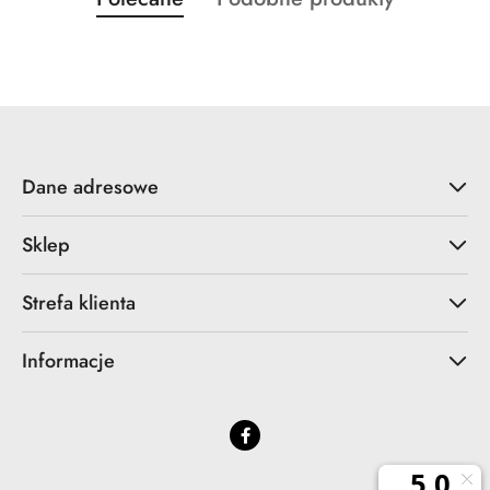
Pomiń karuzelę produktów
o
o
statusie:
statusie:
Dane adresowe
Sklep
Strefa klienta
Informacje