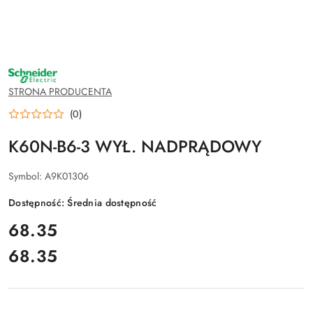
NAZWA
PRODUCENTA:
SCHNEIDER
STRONA PRODUCENTA
ELECTRIC
(0)
K60N-B6-3 WYŁ. NADPRĄDOWY
Symbol:
A9K01306
Dostępność:
Średnia dostępność
cena:
68.35
68.35
Cena: