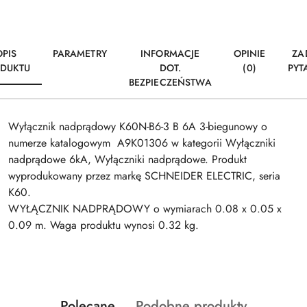
OPIS
PARAMETRY
INFORMACJE
OPINIE
ZA
DUKTU
DOT.
(0)
PYT
BEZPIECZEŃSTWA
Wyłącznik nadprądowy K60N-B6-3 B 6A 3-biegunowy o
numerze katalogowym A9K01306 w kategorii Wyłączniki
nadprądowe 6kA, Wyłączniki nadprądowe. Produkt
wyprodukowany przez markę SCHNEIDER ELECTRIC, seria
K60.
WYŁĄCZNIK NADPRĄDOWY o wymiarach 0.08 x 0.05 x
0.09 m. Waga produktu wynosi 0.32 kg.
Produkty
Produkty
Polecane
Podobne produkty