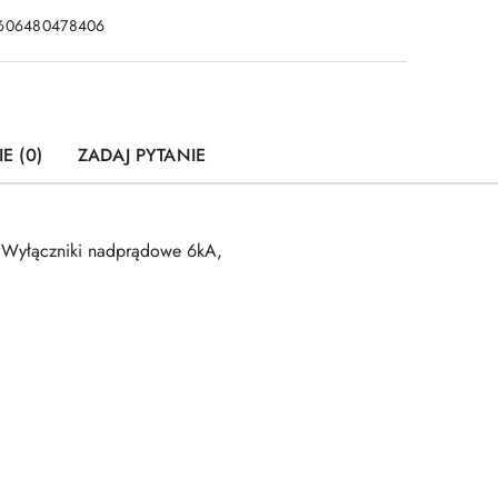
606480478406
E (0)
ZADAJ PYTANIE
Wyłączniki nadprądowe 6kA,