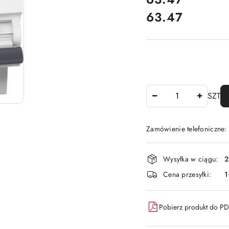
63.47
Cena:
Ilość
SZT
Zamówienie telefoniczne
Dostępność
Wysyłka w ciągu:
2
i
Cena przesyłki:
1
dostawa
Pobierz produkt do P