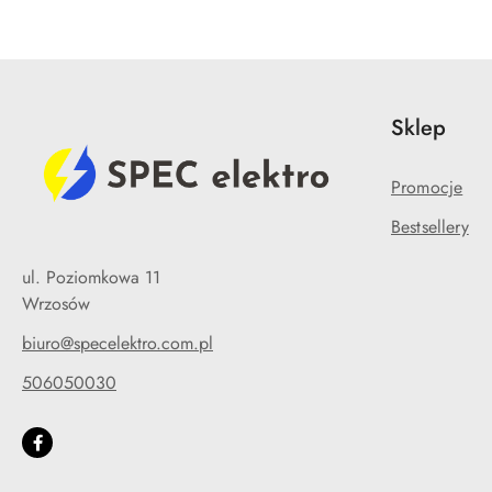
Sklep
Promocje
Bestsellery
ul. Poziomkowa 11
Wrzosów
biuro@specelektro.com.pl
506050030