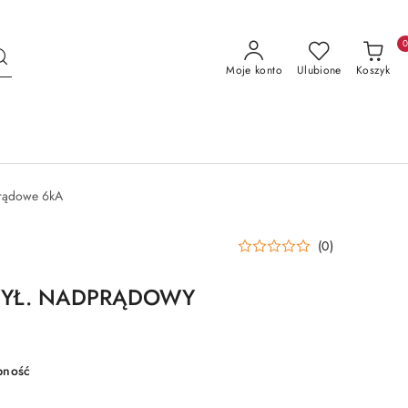
Moje konto
Ulubione
Koszyk
prądowe 6kA
(0)
WYŁ. NADPRĄDOWY
pność