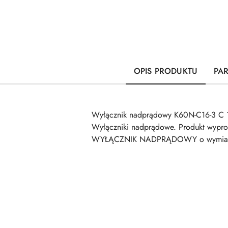
OPIS PRODUKTU
PA
Wyłącznik nadprądowy K60N-C16-3 C 
Wyłączniki nadprądowe. Produkt wypr
WYŁĄCZNIK NADPRĄDOWY o wymiarach 
Pomiń karuzelę produktów