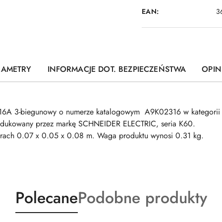
EAN:
3
RAMETRY
INFORMACJE DOT. BEZPIECZEŃSTWA
OPINI
16A 3-biegunowy o numerze katalogowym A9K02316 w kategorii 
odukowany przez markę SCHNEIDER ELECTRIC, seria K60.
0.07 x 0.05 x 0.08 m. Waga produktu wynosi 0.31 kg.
Produkty
Produkty
Polecane
Podobne produkty
o
o