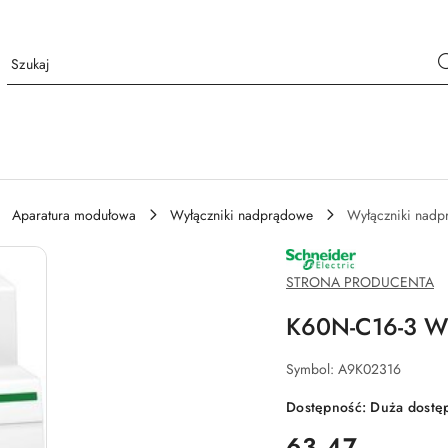
Aparatura modułowa
Wyłączniki nadprądowe
Wyłączniki nad
NAZWA
PRODUCENTA:
SCHNEIDER
STRONA PRODUCENTA
ELECTRIC
K60N-C16-3 
Symbol:
A9K02316
Dostępność:
Duża dostę
cena:
63.47