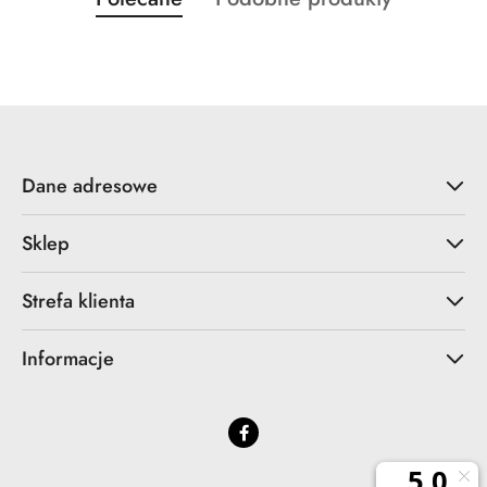
Pomiń karuzelę produktów
o
o
statusie:
statusie:
Dane adresowe
Sklep
Strefa klienta
Informacje