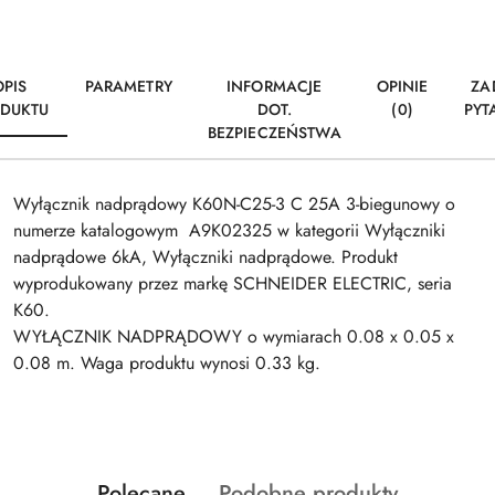
OPIS
PARAMETRY
INFORMACJE
OPINIE
ZA
DUKTU
DOT.
(0)
PYT
BEZPIECZEŃSTWA
Wyłącznik nadprądowy K60N-C25-3 C 25A 3-biegunowy o
numerze katalogowym A9K02325 w kategorii Wyłączniki
nadprądowe 6kA, Wyłączniki nadprądowe. Produkt
wyprodukowany przez markę SCHNEIDER ELECTRIC, seria
K60.
WYŁĄCZNIK NADPRĄDOWY o wymiarach 0.08 x 0.05 x
0.08 m. Waga produktu wynosi 0.33 kg.
Produkty
Produkty
Polecane
Podobne produkty