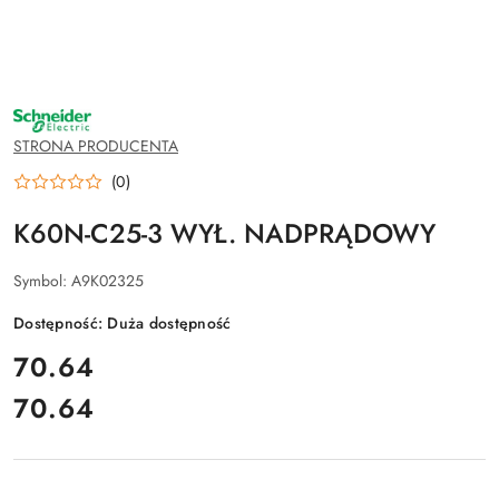
NAZWA
PRODUCENTA:
SCHNEIDER
STRONA PRODUCENTA
ELECTRIC
(0)
K60N-C25-3 WYŁ. NADPRĄDOWY
Symbol:
A9K02325
Dostępność:
Duża dostępność
cena:
70.64
70.64
Cena: