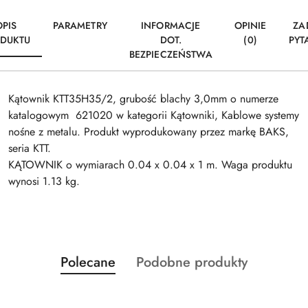
OPIS
PARAMETRY
INFORMACJE
OPINIE
ZA
DUKTU
DOT.
(0)
PYT
BEZPIECZEŃSTWA
Kątownik KTT35H35/2, grubość blachy 3,0mm o numerze
katalogowym 621020 w kategorii Kątowniki, Kablowe systemy
nośne z metalu. Produkt wyprodukowany przez markę BAKS,
seria KTT.
KĄTOWNIK o wymiarach 0.04 x 0.04 x 1 m. Waga produktu
wynosi 1.13 kg.
Produkty
Produkty
Polecane
Podobne produkty
Pomiń karuzelę produktów
o
o
statusie:
statusie: