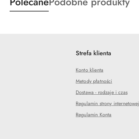
Produkty
Produkty
Polecane
Podobne produkty
o
o
statusie:
statusie:
Strefa klienta
Konto klienta
Metody płatności
Dostawa - rodzaje i czas
Regulamin strony internetowe
Regulamin Konta