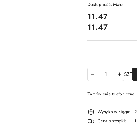
Dostępność:
Mało
cena:
11.47
11.47
Cena:
Ilość
SZT
Zamówienie telefoniczne
Dostępność
Wysyłka w ciągu:
2
i
Cena przesyłki:
1
dostawa