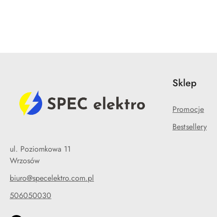
Pomiń karuzelę produktów
Sklep
Promocje
Bestsellery
ul. Poziomkowa 11
Wrzosów
biuro@specelektro.com.pl
506050030