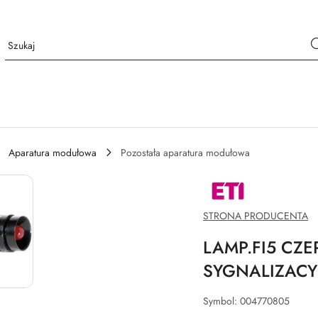
Aparatura modułowa
Pozostała aparatura modułowa
NAZWA
PRODUCENTA:
ETI
POLAM
STRONA PRODUCENTA
SP.Z
O.O.
LAMP.FI5 CZE
SYGNALIZACY
Symbol:
004770805