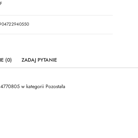
DF
904722940550
E (0)
ZADAJ PYTANIE
770805 w kategorii Pozostała