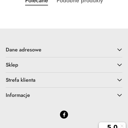
Produkty
Produkty
Polecane
Podobne produkty
Pomiń karuzelę produktów
o
o
statusie:
statusie:
Dane adresowe
Sklep
Strefa klienta
Informacje