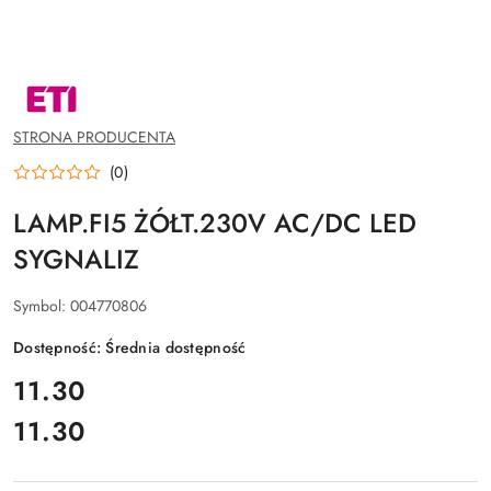
NAZWA
PRODUCENTA:
ETI
POLAM
STRONA PRODUCENTA
SP.Z
O.O.
(0)
LAMP.FI5 ŻÓŁT.230V AC/DC LED
SYGNALIZ
Symbol:
004770806
Dostępność:
Średnia dostępność
cena:
11.30
11.30
Cena: