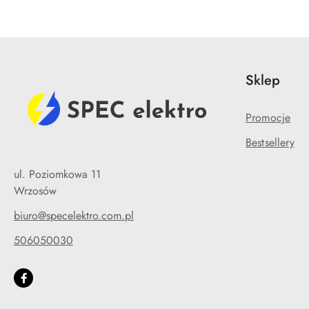
Sklep
Promocje
Bestsellery
ul. Poziomkowa 11
Wrzosów
biuro@specelektro.com.pl
506050030