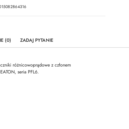
015082864316
E (0)
ZADAJ PYTANIE
czniki różnicowoprądowe z członem
EATON, seria PFL6.