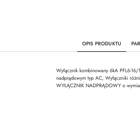
OPIS PRODUKTU
PA
Wyłącznik kombinowany 6kA PFL6-16/1
nadprądowym typ AC, Wyłączniki różn
WYŁĄCZNIK NADPRĄDOWY o wymiarach 
Pomiń karuzelę produktów