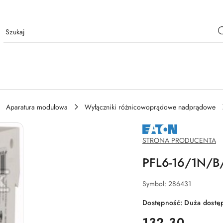
Aparatura modułowa
Wyłączniki różnicowoprądowe nadprądowe
NAZWA
PRODUCENTA:
EATON
STRONA PRODUCENTA
PFL6-16/1N/
Symbol:
286431
Dostępność:
Duża dostę
cena:
132.30