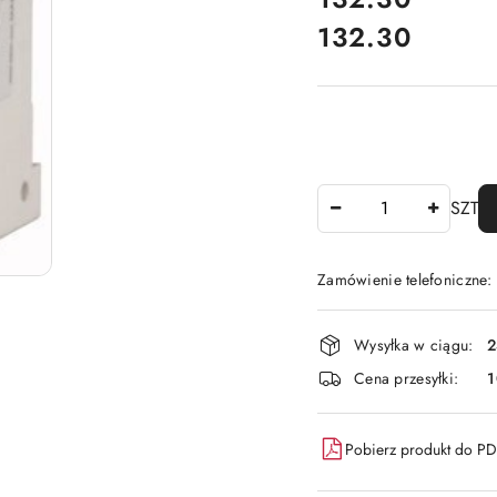
132.30
Cena:
Ilość
SZT
Zamówienie telefoniczne
Dostępność
Wysyłka w ciągu:
2
i
Cena przesyłki:
1
dostawa
Pobierz produkt do P