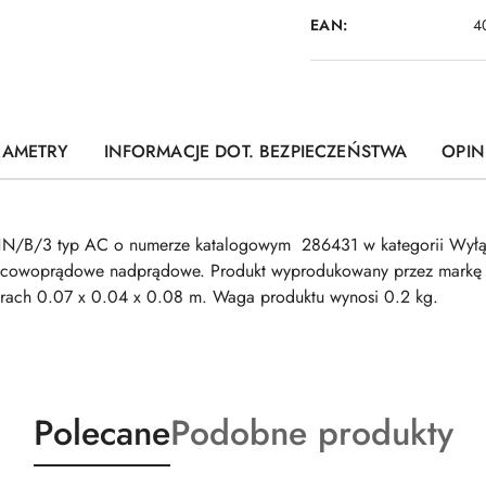
EAN:
4
RAMETRY
INFORMACJE DOT. BEZPIECZEŃSTWA
OPINI
N/B/3 typ AC o numerze katalogowym 286431 w kategorii Wyłą
icowoprądowe nadprądowe. Produkt wyprodukowany przez markę 
0.07 x 0.04 x 0.08 m. Waga produktu wynosi 0.2 kg.
Produkty
Produkty
Polecane
Podobne produkty
o
o