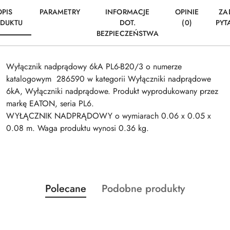
OPIS
PARAMETRY
INFORMACJE
OPINIE
ZA
DUKTU
DOT.
(0)
PYT
BEZPIECZEŃSTWA
Wyłącznik nadprądowy 6kA PL6-B20/3 o numerze
katalogowym 286590 w kategorii Wyłączniki nadprądowe
6kA, Wyłączniki nadprądowe. Produkt wyprodukowany przez
markę EATON, seria PL6.
WYŁĄCZNIK NADPRĄDOWY o wymiarach 0.06 x 0.05 x
0.08 m. Waga produktu wynosi 0.36 kg.
Produkty
Produkty
Polecane
Podobne produkty
Pomiń karuzelę produktów
o
o
statusie:
statusie: