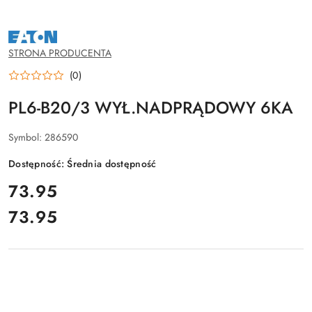
NAZWA
PRODUCENTA:
EATON
STRONA PRODUCENTA
(0)
PL6-B20/3 WYŁ.NADPRĄDOWY 6KA
Symbol:
286590
Dostępność:
Średnia dostępność
cena:
73.95
73.95
Cena: