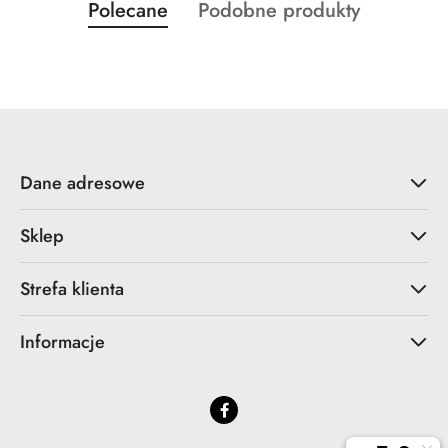
Produkty
Produkty
Polecane
Podobne produkty
Pomiń karuzelę produktów
o
o
statusie:
statusie:
Dane adresowe
Sklep
Strefa klienta
Informacje