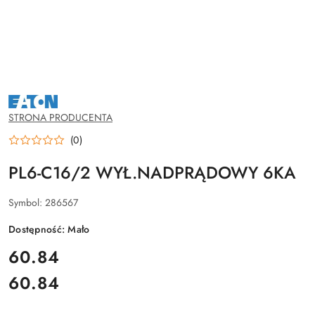
NAZWA
PRODUCENTA:
EATON
STRONA PRODUCENTA
(0)
PL6-C16/2 WYŁ.NADPRĄDOWY 6KA
Symbol:
286567
Dostępność:
Mało
cena:
60.84
60.84
Cena: