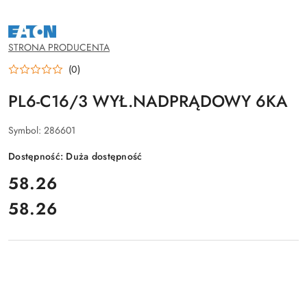
NAZWA
PRODUCENTA:
EATON
STRONA PRODUCENTA
(0)
PL6-C16/3 WYŁ.NADPRĄDOWY 6KA
Symbol:
286601
Dostępność:
Duża dostępność
cena:
58.26
58.26
Cena: