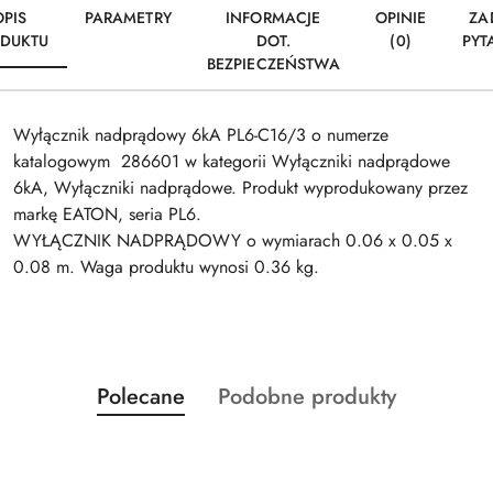
OPIS
PARAMETRY
INFORMACJE
OPINIE
ZA
DUKTU
DOT.
(0)
PYT
BEZPIECZEŃSTWA
Wyłącznik nadprądowy 6kA PL6-C16/3 o numerze
katalogowym 286601 w kategorii Wyłączniki nadprądowe
6kA, Wyłączniki nadprądowe. Produkt wyprodukowany przez
markę EATON, seria PL6.
WYŁĄCZNIK NADPRĄDOWY o wymiarach 0.06 x 0.05 x
0.08 m. Waga produktu wynosi 0.36 kg.
Produkty
Produkty
Polecane
Podobne produkty
Pomiń karuzelę produktów
o
o
statusie:
statusie: