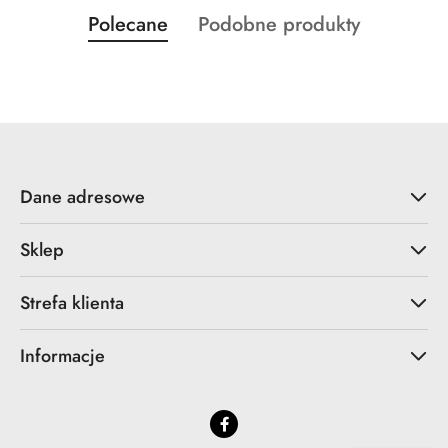
Produkty
Produkty
Polecane
Podobne produkty
Pomiń karuzelę produktów
o
o
statusie:
statusie:
Dane adresowe
Sklep
Strefa klienta
Informacje