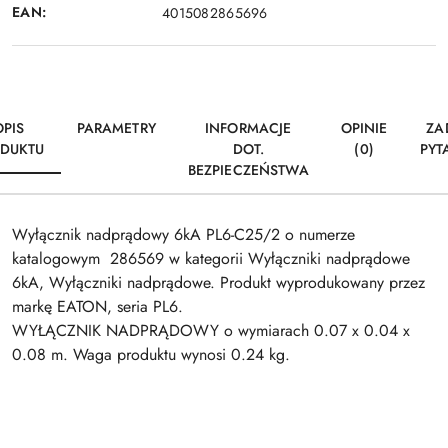
EAN:
4015082865696
OPIS
PARAMETRY
INFORMACJE
OPINIE
ZA
DUKTU
DOT.
(0)
PYT
BEZPIECZEŃSTWA
Wyłącznik nadprądowy 6kA PL6-C25/2 o numerze
katalogowym 286569 w kategorii Wyłączniki nadprądowe
6kA, Wyłączniki nadprądowe. Produkt wyprodukowany przez
markę EATON, seria PL6.
WYŁĄCZNIK NADPRĄDOWY o wymiarach 0.07 x 0.04 x
0.08 m. Waga produktu wynosi 0.24 kg.