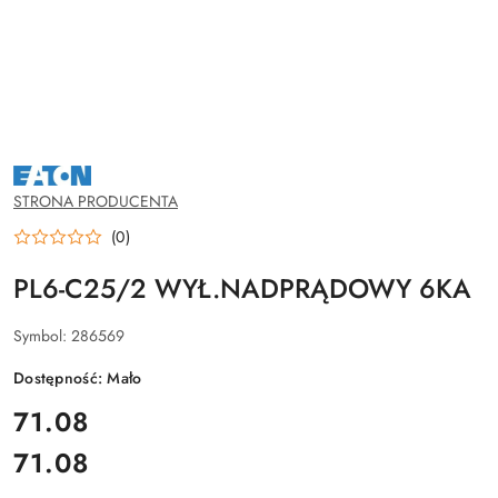
NAZWA
PRODUCENTA:
EATON
STRONA PRODUCENTA
(0)
PL6-C25/2 WYŁ.NADPRĄDOWY 6KA
Symbol:
286569
Dostępność:
Mało
cena:
71.08
71.08
Cena: