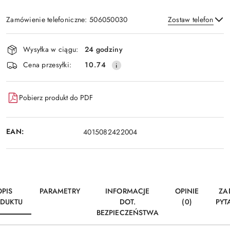
Zamówienie telefoniczne: 506050030
Zostaw telefon
Dostępność
Wysyłka w ciągu:
24 godziny
i
Wyślij
Cena przesyłki:
10.74
dostawa
Pobierz produkt do PDF
EAN:
4015082422004
OPIS
PARAMETRY
INFORMACJE
OPINIE
ZA
DUKTU
DOT.
(0)
PYT
BEZPIECZEŃSTWA