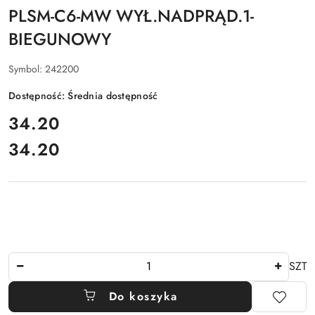
PLSM-C6-MW WYŁ.NADPRĄD.1-
BIEGUNOWY
Symbol:
242200
Dostępność:
Średnia dostępność
cena:
34.20
34.20
Cena:
Ilość
SZT
Do koszyka