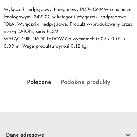
Wyłącznik nadprądowy 1-biegunowy PLSM-C6-MW o numerze
katalogowym 242200 w kategorii Wyłączniki nadprądowe
10kA, Wyłączniki nadprądowe. Produkt wyprodukowany przez
markę EATON, seria PLSM.
WYŁĄCZNIK NADPRĄDOWY o wymiarach 0.07 x 0.02 x
0.09 m. Waga produktu wynosi 0.12 kg.
Produkty
Produkty
Polecane
Podobne produkty
Pomiń karuzelę produktów
o
o
statusie:
statusie:
Dane adresowe