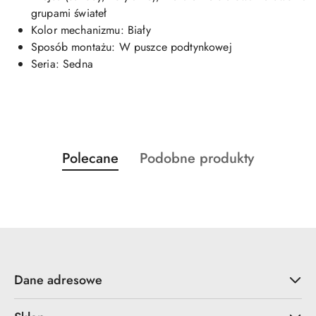
grupami świateł
Kolor mechanizmu: Biały
Sposób montażu: W puszce podtynkowej
Seria: Sedna
Produkty
Produkty
Polecane
Podobne produkty
Pomiń karuzelę produktów
o
o
statusie:
statusie:
Dane adresowe