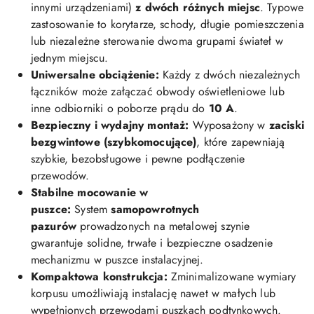
innymi urządzeniami)
z dwóch różnych miejsc
. Typowe
zastosowanie to korytarze, schody, długie pomieszczenia
lub niezależne sterowanie dwoma grupami świateł w
jednym miejscu.
Uniwersalne obciążenie:
Każdy z dwóch niezależnych
łączników może załączać obwody oświetleniowe lub
inne odbiorniki o poborze prądu do
10 A
.
Bezpieczny i wydajny montaż:
Wyposażony w
zaciski
bezgwintowe (szybkomocujące)
, które zapewniają
szybkie, bezobsługowe i pewne podłączenie
przewodów.
Stabilne mocowanie w
puszce:
System
samopowrotnych
pazurów
prowadzonych na metalowej szynie
gwarantuje solidne, trwałe i bezpieczne osadzenie
mechanizmu w puszce instalacyjnej.
Kompaktowa konstrukcja:
Zminimalizowane wymiary
korpusu umożliwiają instalację nawet w małych lub
wypełnionych przewodami puszkach podtynkowych.