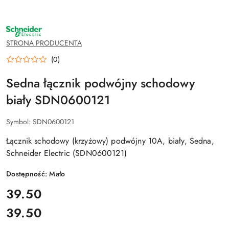
NAZWA
PRODUCENTA:
SCHNEIDER
STRONA PRODUCENTA
ELECTRIC
(0)
Sedna łącznik podwójny schodowy
biały SDN0600121
Symbol:
SDN0600121
Łącznik schodowy (krzyżowy) podwójny 10A, biały, Sedna,
Schneider Electric (SDN0600121)
Dostępność:
Mało
cena:
39.50
39.50
Cena: