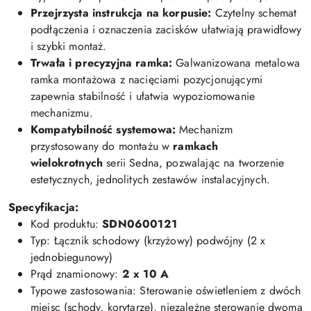
Przejrzysta instrukcja na korpusie:
Czytelny schemat
podłączenia i oznaczenia zacisków ułatwiają prawidłowy
i szybki montaż.
Trwała i precyzyjna ramka:
Galwanizowana metalowa
ramka montażowa z nacięciami pozycjonującymi
zapewnia stabilność i ułatwia wypoziomowanie
mechanizmu.
Kompatybilność systemowa:
Mechanizm
przystosowany do montażu w
ramkach
wielokrotnych
serii Sedna, pozwalając na tworzenie
estetycznych, jednolitych zestawów instalacyjnych.
Specyfikacja:
Kod produktu:
SDN0600121
Typ: Łącznik schodowy (krzyżowy) podwójny (2 x
jednobiegunowy)
Prąd znamionowy:
2 x 10 A
Typowe zastosowania: Sterowanie oświetleniem z dwóch
miejsc (schody, korytarze), niezależne sterowanie dwoma