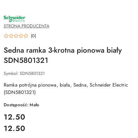
NAZWA
PRODUCENTA:
SCHNEIDER
STRONA PRODUCENTA
ELECTRIC
(0)
Sedna ramka 3-krotna pionowa biały
SDN5801321
Symbol:
SDN5801321
Ramka potrójna pionowa, biała, Sedna, Schneider Electric
(SDN5801321)
Dostępność:
Mało
cena:
12.50
12.50
Cena: