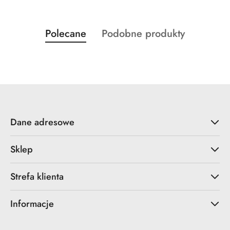
Produkty
Produkty
Polecane
Podobne produkty
Pomiń karuzelę produktów
o
o
statusie:
statusie:
Dane adresowe
Sklep
Strefa klienta
Informacje