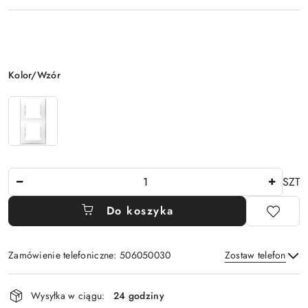
Wariant
Kolor/Wzór
Ilość
SZT
Do koszyka
Zamówienie telefoniczne: 506050030
Zostaw telefon
Dostępność
Wysyłka w ciągu:
24 godziny
i