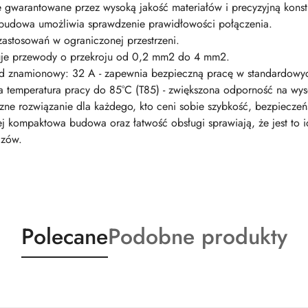
gwarantowane przez wysoką jakość materiałów i precyzyjną konst
 obudowa umożliwia sprawdzenie prawidłowości połączenia.
astosowań w ograniczonej przestrzeni.
guje przewody o przekroju od 0,2 mm2 do 4 mm2.
 znamionowy: 32 A - zapewnia bezpieczną pracę w standardowych 
 temperatura pracy do 85°C (T85) - zwiększona odporność na wyso
ne rozwiązanie dla każdego, kto ceni sobie szybkość, bezpiecze
ej kompaktowa budowa oraz łatwość obsługi sprawiają, że jest to 
czów.
Produkty
Produkty
Polecane
Podobne produkty
o
o
statusie:
statusie: