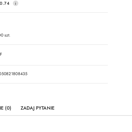
0.74
0 szt.
DF
050821808435
E (0)
ZADAJ PYTANIE