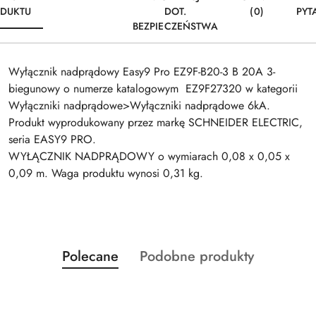
DUKTU
DOT.
(0)
PYT
BEZPIECZEŃSTWA
Wyłącznik nadprądowy Easy9 Pro EZ9F-B20-3 B 20A 3-
biegunowy o numerze katalogowym EZ9F27320 w kategorii
Wyłączniki nadprądowe>Wyłączniki nadprądowe 6kA.
Produkt wyprodukowany przez markę SCHNEIDER ELECTRIC,
seria EASY9 PRO.
WYŁĄCZNIK NADPRĄDOWY o wymiarach 0,08 x 0,05 x
0,09 m. Waga produktu wynosi 0,31 kg.
Produkty
Produkty
Polecane
Podobne produkty
Pomiń karuzelę produktów
o
o
statusie:
statusie: