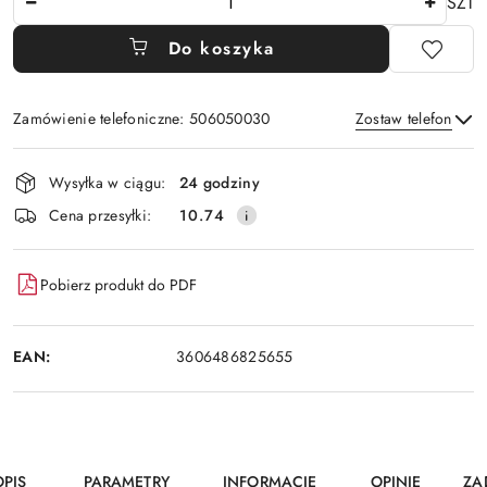
SZT
Do koszyka
Zamówienie telefoniczne: 506050030
Zostaw telefon
Dostępność
Wysyłka w ciągu:
24 godziny
i
Wyślij
Cena przesyłki:
10.74
dostawa
Pobierz produkt do PDF
EAN:
3606486825655
OPIS
PARAMETRY
INFORMACJE
OPINIE
ZA