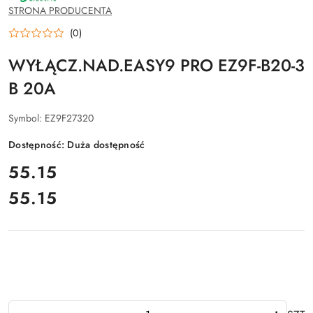
SCHNEIDER
STRONA PRODUCENTA
ELECTRIC
(0)
WYŁĄCZ.NAD.EASY9 PRO EZ9F-B20-3
B 20A
Symbol:
EZ9F27320
Dostępność:
Duża dostępność
cena:
55.15
55.15
Cena:
Ilość