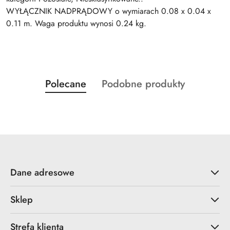
WYŁĄCZNIK NADPRĄDOWY o wymiarach 0.08 x 0.04 x
0.11 m. Waga produktu wynosi 0.24 kg.
Produkty
Produkty
Polecane
Podobne produkty
Pomiń karuzelę produktów
o
o
statusie:
statusie:
Dane adresowe
Sklep
Strefa klienta