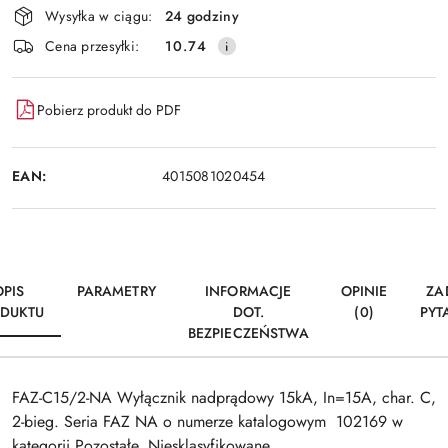
Wysyłka w ciągu:
24 godziny
i
Wyślij
Cena przesyłki:
10.74
dostawa
Pobierz produkt do PDF
EAN:
4015081020454
OPIS
PARAMETRY
INFORMACJE
OPINIE
ZA
DUKTU
DOT.
(0)
PYT
BEZPIECZEŃSTWA
FAZ-C15/2-NA Wyłącznik nadprądowy 15kA, In=15A, char. C,
2-bieg. Seria FAZ NA o numerze katalogowym 102169 w
kategorii Pozostałe, Niesklasyfikowane..