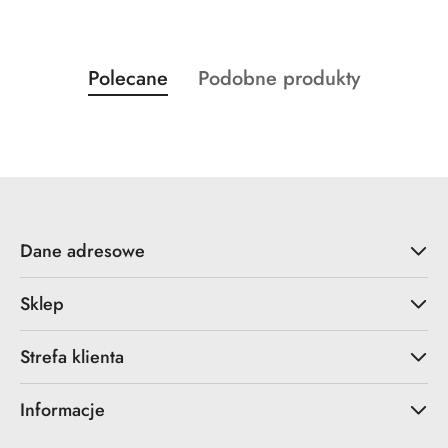
Produkty
Produkty
Polecane
Podobne produkty
Pomiń karuzelę produktów
o
o
statusie:
statusie:
Dane adresowe
Sklep
Strefa klienta
Informacje