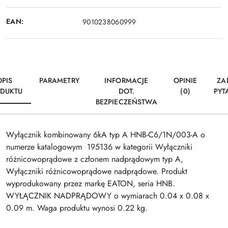
EAN:
9010238060999
OPIS
PARAMETRY
INFORMACJE
OPINIE
ZA
DUKTU
DOT.
(0)
PYT
BEZPIECZEŃSTWA
Wyłącznik kombinowany 6kA typ A HNB-C6/1N/003-A o
numerze katalogowym 195136 w kategorii Wyłączniki
różnicowoprądowe z członem nadprądowym typ A,
Wyłączniki różnicowoprądowe nadprądowe. Produkt
wyprodukowany przez markę EATON, seria HNB.
WYŁĄCZNIK NADPRĄDOWY o wymiarach 0.04 x 0.08 x
0.09 m. Waga produktu wynosi 0.22 kg.