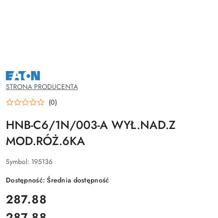
NAZWA
PRODUCENTA:
EATON
STRONA PRODUCENTA
(0)
HNB-C6/1N/003-A WYŁ.NAD.Z
MOD.RÓŻ.6KA
Symbol:
195136
Dostępność:
Średnia dostępność
cena:
287.88
287.88
Cena: