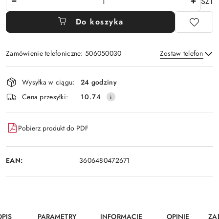
SZT
Do koszyka
Zamówienie telefoniczne: 506050030
Zostaw telefon
Dostępność
Wysyłka w ciągu:
24 godziny
i
Wyślij
Cena przesyłki:
10.74
dostawa
Pobierz produkt do PDF
EAN:
3606480472671
OPIS
PARAMETRY
INFORMACJE
OPINIE
ZA