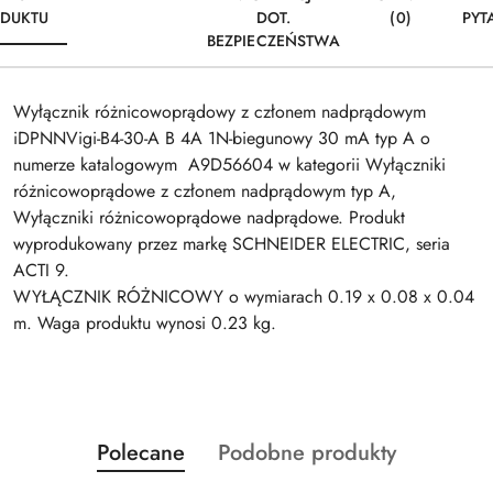
DUKTU
DOT.
(0)
PYT
BEZPIECZEŃSTWA
Wyłącznik różnicowoprądowy z członem nadprądowym
iDPNNVigi-B4-30-A B 4A 1N-biegunowy 30 mA typ A o
numerze katalogowym A9D56604 w kategorii Wyłączniki
różnicowoprądowe z członem nadprądowym typ A,
Wyłączniki różnicowoprądowe nadprądowe. Produkt
wyprodukowany przez markę SCHNEIDER ELECTRIC, seria
ACTI 9.
WYŁĄCZNIK RÓŻNICOWY o wymiarach 0.19 x 0.08 x 0.04
m. Waga produktu wynosi 0.23 kg.
Produkty
Produkty
Polecane
Podobne produkty
Pomiń karuzelę produktów
o
o