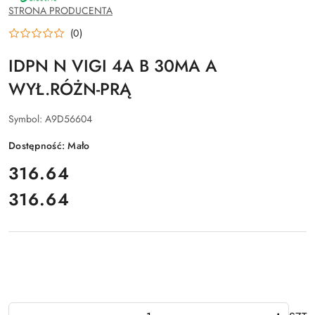
SCHNEIDER
STRONA PRODUCENTA
ELECTRIC
(0)
IDPN N VIGI 4A B 30MA A
WYŁ.RÓŻN-PRĄ
Symbol:
A9D56604
Dostępność:
Mało
cena:
316.64
316.64
Cena:
Ilość