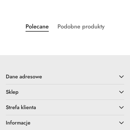
Produkty
Produkty
Polecane
Podobne produkty
Pomiń karuzelę produktów
o
o
statusie:
statusie:
Dane adresowe
Sklep
Strefa klienta
Informacje