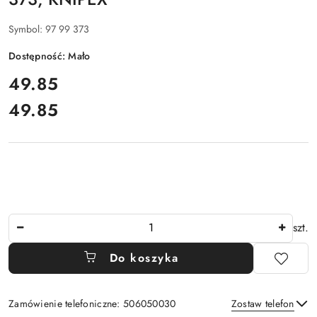
Symbol:
97 99 373
Dostępność:
Mało
cena:
49.85
49.85
Cena:
Ilość
szt.
Do koszyka
Zamówienie telefoniczne: 506050030
Zostaw telefon