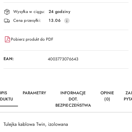
Dostępność
Wysyłka w ciągu:
24 godziny
i
Wyślij
Cena przesyłki:
13.06
dostawa
Pobierz produkt do PDF
EAN:
4003773076643
OPIS
PARAMETRY
INFORMACJE
OPINIE
ZA
DUKTU
DOT.
(0)
PYT
BEZPIECZEŃSTWA
Tulejka kablowa Twin, izolowana