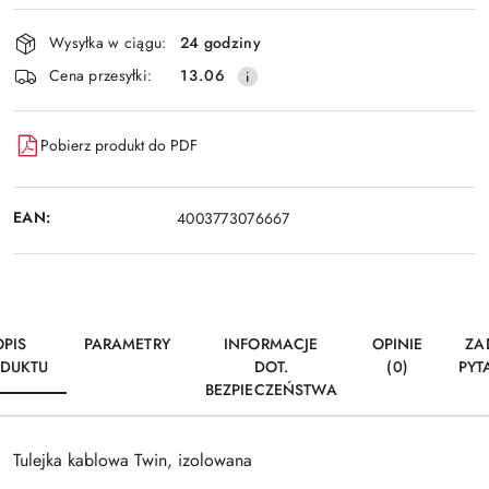
Dostępność
Wysyłka w ciągu:
24 godziny
i
Wyślij
Cena przesyłki:
13.06
dostawa
Pobierz produkt do PDF
EAN:
4003773076667
OPIS
PARAMETRY
INFORMACJE
OPINIE
ZA
DUKTU
DOT.
(0)
PYT
BEZPIECZEŃSTWA
Tulejka kablowa Twin, izolowana