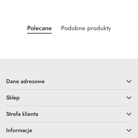
Produkty
Produkty
Polecane
Podobne produkty
Pomiń karuzelę produktów
o
o
statusie:
statusie:
Dane adresowe
Sklep
Strefa klienta
Informacje