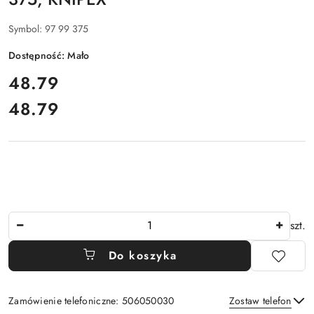
Symbol:
97 99 375
Dostępność:
Mało
cena:
48.79
48.79
Cena:
Ilość
szt.
Do koszyka
Zamówienie telefoniczne: 506050030
Zostaw telefon