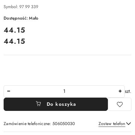
Symbol:
97 99 339
Dostępność:
Mało
cena:
44.15
44.15
Cena:
Ilość
szt.
Do koszyka
Zamówienie telefoniczne: 506050030
Zostaw telefon