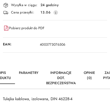
Dostępność
Wysyłka w ciągu:
24 godziny
i
Wyślij
Cena przesyłki:
13.06
dostawa
Pobierz produkt do PDF
EAN:
4003773076506
OPIS
PARAMETRY
INFORMACJE
OPINIE
ZA
DUKTU
DOT.
(0)
PYT
BEZPIECZEŃSTWA
Tulejka kablowa, izolowana, DIN 46228-4