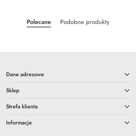
Produkty
Produkty
Polecane
Podobne produkty
Pomiń karuzelę produktów
o
o
statusie:
statusie:
Dane adresowe
Sklep
Strefa klienta
Informacje