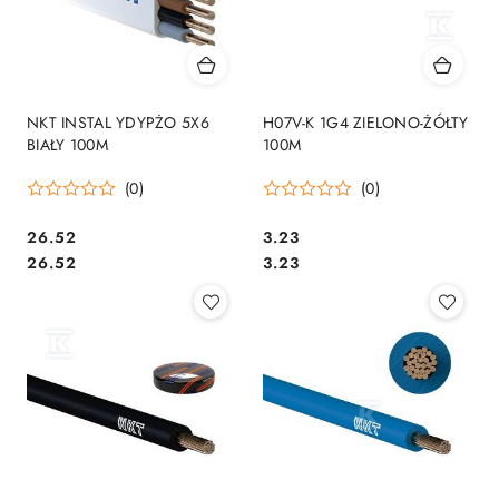
NKT INSTAL YDYPŻO 5X6
H07V-K 1G4 ZIELONO-ŻÓŁTY
BIAŁY 100M
100M
(0)
(0)
26.52
3.23
Cena:
Cena:
Cena:
Cena:
26.52
3.23