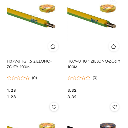
H07V-U 1G1,5 ZIELONO-
H07V-U 1G4 ZIELONO-ŻÓŁTY
ŻÓŁTY 100M
100M
(0)
(0)
1.28
3.32
Cena:
Cena:
Cena:
Cena:
1.28
3.32