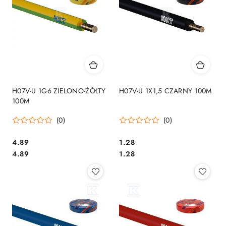
H07V-U 1G6 ZIELONO-ŻÓŁTY
H07V-U 1X1,5 CZARNY 100M
100M
(0)
(0)
4.89
1.28
Cena:
Cena:
Cena:
Cena:
4.89
1.28