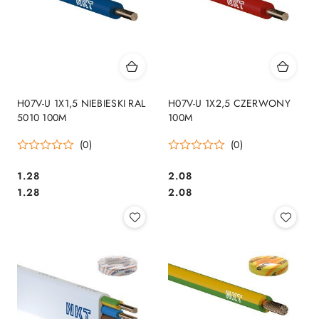
H07V-U 1X1,5 NIEBIESKI RAL
H07V-U 1X2,5 CZERWONY
5010 100M
100M
(0)
(0)
1.28
2.08
Cena:
Cena:
Cena:
Cena:
1.28
2.08