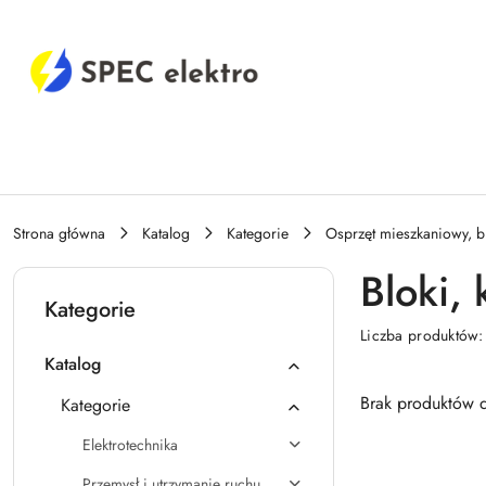
Przejdź do treści głównej
Przejdź do wyszukiwarki
Przejdź do moje konto
Przejdź do menu głównego
Przejdź do stopki
Strona główna
Katalog
Kategorie
Osprzęt mieszkaniowy, b
Bloki,
Kategorie
Liczba produktów
Katalog
Brak produktów d
Kategorie
Elektrotechnika
Przemysł i utrzymanie ruchu