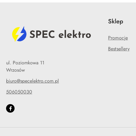
Sklep
Promocje
Bestsellery
ul. Poziomkowa 11
Wrzosów
biuro@specelektro.com.pl
506050030