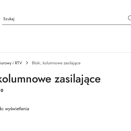
iurowy i RTV
Bloki, kolumnowe zasilające
 kolumnowe zasilające
:
0
o wyświetlenia